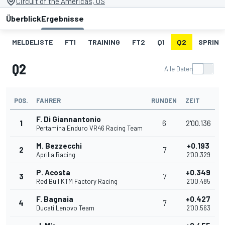
Circuit of the Americas, US
Überblick
Ergebnisse
MELDELISTE
FT1
TRAINING
FT2
Q1
Q2
SPRINT
Q2
Alle Daten
POS.
FAHRER
RUNDEN
ZEIT
F. Di Giannantonio
1
6
2'00.136
Pertamina Enduro VR46 Racing Team
M. Bezzecchi
+0.193
2
7
Aprilia Racing
2'00.329
P. Acosta
+0.349
3
7
Red Bull KTM Factory Racing
2'00.485
F. Bagnaia
+0.427
4
7
Ducati Lenovo Team
2'00.563