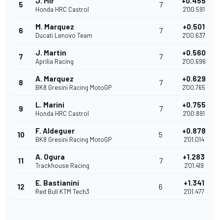
J. Mir
+0.455
5
7
Honda HRC Castrol
2'00.591
M. Marquez
+0.501
6
7
Ducati Lenovo Team
2'00.637
J. Martin
+0.560
7
7
Aprilia Racing
2'00.696
A. Marquez
+0.629
8
7
BK8 Gresini Racing MotoGP
2'00.765
L. Marini
+0.755
9
7
Honda HRC Castrol
2'00.891
F. Aldeguer
+0.878
10
5
BK8 Gresini Racing MotoGP
2'01.014
A. Ogura
+1.283
11
7
Trackhouse Racing
2'01.419
E. Bastianini
+1.341
12
6
Red Bull KTM Tech3
2'01.477