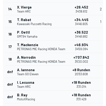
X. Vierge
+26.452
14
2
Team HRC
34'38.612
T. Rabat
+34.445
15
1
Kawasaki Puccetti Racing
34'46.605
P. Oettl
+36.522
16
GMT94 Yamaha
34'48.682
T. Mackenzie
+46.934
17
PETRONAS MIE Racing HONDA Team
34'59.094
A. Norrodin
+1'07.842
18
PETRONAS MIE Racing HONDA Team
35'20.002
A. Iannone
+8 Runden
dnf
Team GO Eleven
20'33.608
I. Lecuona
+18 Runden
dnf
Team HRC
3'31.014
B. Ray
+18 Runden
dnf
MotoXRacing
3'31.429