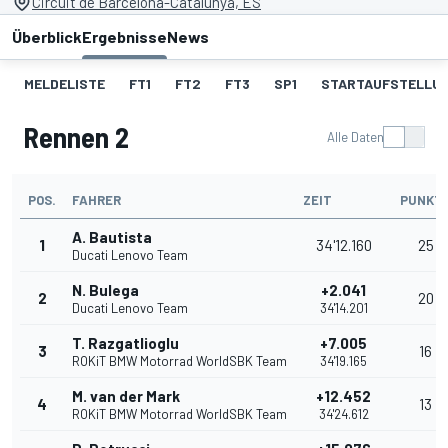
Circuit de Barcelona-Catalunya, ES
Überblick
Ergebnisse
News
MELDELISTE
FT1
FT2
FT3
SP1
STARTAUFSTELLU
Rennen 2
Alle Daten
POS.
FAHRER
ZEIT
PUNKT
A. Bautista
1
34'12.160
25
Ducati Lenovo Team
N. Bulega
+2.041
2
20
Ducati Lenovo Team
34'14.201
T. Razgatlioglu
+7.005
3
16
ROKiT BMW Motorrad WorldSBK Team
34'19.165
M. van der Mark
+12.452
4
13
ROKiT BMW Motorrad WorldSBK Team
34'24.612