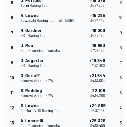
D. Petrucci
+15.076
5
11
Barni Racing Team
34'27.236
A. Lowes
+15.285
6
10
Kawasaki Racing Team WorldSBK
34'27.445
R. Gardner
+16.000
7
9
GRT Racing Team
34'28.160
J. Rea
+16.963
8
8
Pata Prometeon Yamaha
34'29.123
D. Aegerter
+19.849
9
7
GRT Racing Team
34'32.009
G. Gerloff
+21.644
10
6
Bonovo Action BMW
34'33.804
S. Redding
+22.108
11
5
Bonovo Action BMW
34'34.268
S. Lowes
+24.985
12
4
Elf Marc VDS Racing Team
34'37.145
A. Locatelli
+26.329
13
3
Pata Prometeon Yamaha
34'38.489