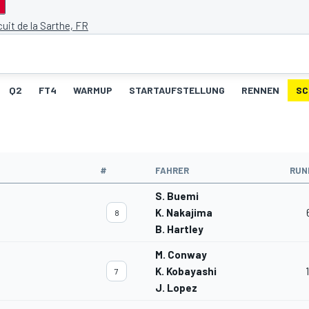
cuit de la Sarthe, FR
Q2
FT4
WARMUP
STARTAUFSTELLUNG
RENNEN
SC
#
FAHRER
RUN
S. Buemi
K. Nakajima
8
B. Hartley
M. Conway
K. Kobayashi
7
J. Lopez