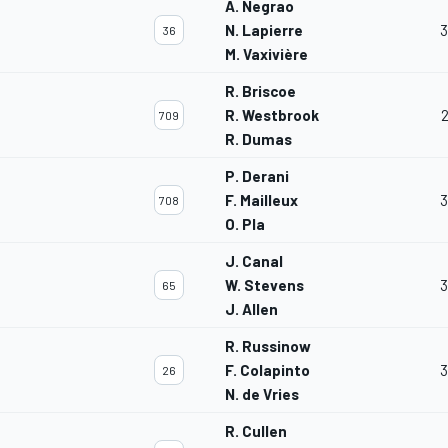
A. Negrao
N. Lapierre
3
36
M. Vaxivière
R. Briscoe
R. Westbrook
709
R. Dumas
P. Derani
F. Mailleux
3
708
O. Pla
J. Canal
W. Stevens
3
65
J. Allen
R. Russinow
F. Colapinto
3
26
N. de Vries
R. Cullen