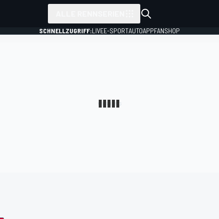
ALLE RENNSERIEN
SCHNELLZUGRIFF:
LIVE
E-SPORT
AUTO
APP
FANSHOP