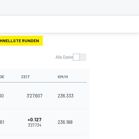
HNELLSTE RUNDEN
Alle Daten
DE
ZEIT
KM/H
60
3'27.607
236.333
+0.127
161
236.188
3'27.734