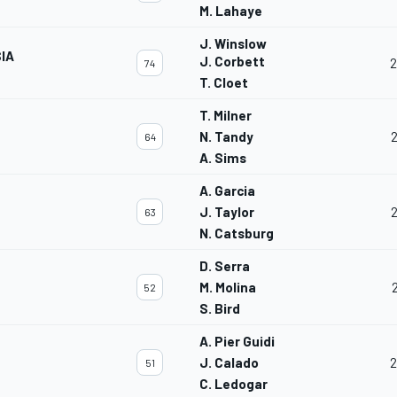
M. Lahaye
J. Winslow
IA
J. Corbett
2
74
T. Cloet
T. Milner
N. Tandy
64
A. Sims
A. Garcia
J. Taylor
63
N. Catsburg
D. Serra
M. Molina
52
S. Bird
A. Pier Guidi
J. Calado
2
51
C. Ledogar