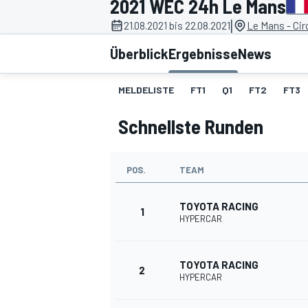
2021 WEC 24h Le Mans
|
21.08.2021 bis 22.08.2021
Le Mans - Cir
Überblick
Ergebnisse
News
MELDELISTE
FT1
Q1
FT2
FT3
Schnellste Runden
MOTOGP
POS.
TEAM
TOYOTA RACING
1
HYPERCAR
TOYOTA RACING
2
HYPERCAR