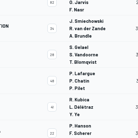
O. Jarvis
82
F. Nasr
J. Smiechowski
TION
R. van der Zande
3
34
A. Brundle
S. Gelael
S. Vandoorne
28
T. Blomqvist
P. Lafargue
P. Chatin
48
P. Pilet
R. Kubica
L. Délétraz
3
41
Y. Ye
P. Hanson
A
F. Scherer
3
22