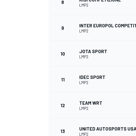
8
LMP2
INTER EUROPOL COMPETI
9
LMP2
JOTA SPORT
10
LMP2
IDEC SPORT
11
LMP2
TEAM WRT
12
LMP2
UNITED AUTOSPORTS US
13
LMP2