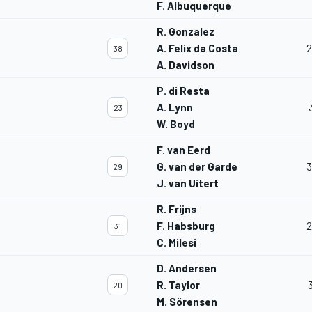
F. Albuquerque
R. Gonzalez
A. Felix da Costa
2
38
A. Davidson
P. di Resta
A. Lynn
23
W. Boyd
F. van Eerd
G. van der Garde
3
29
J. van Uitert
R. Frijns
F. Habsburg
2
31
C. Milesi
D. Andersen
R. Taylor
20
M. Sörensen