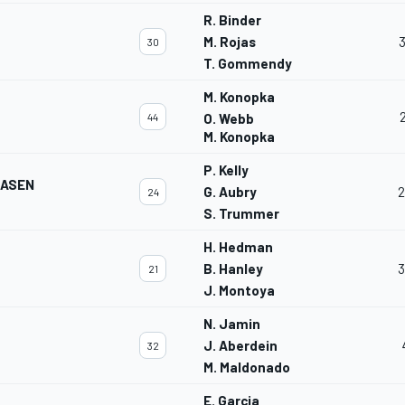
R. Binder
M. Rojas
30
T. Gommendy
M. Konopka
44
O. Webb
M. Konopka
P. Kelly
IASEN
G. Aubry
2
24
S. Trummer
H. Hedman
B. Hanley
3
21
J. Montoya
N. Jamin
J. Aberdein
32
M. Maldonado
E. Garcia