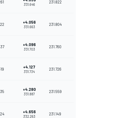
261
231.822
3'31.646
+4.056
22
231.804
3'31.663
+4.096
337
231.760
3'31.703
+4.127
319
231.726
3'31.734
+4.280
35
231.559
3'31.887
+4.656
24
231.149
3'32.263