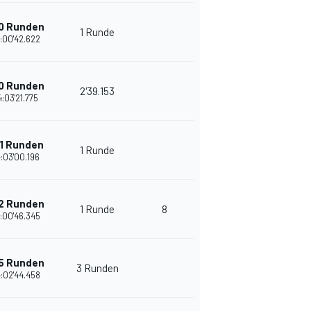
0 Runden
1 Runde
:00'42.622
0 Runden
2'39.153
:03'21.775
1 Runden
1 Runde
:03'00.196
2 Runden
1 Runde
8
:00'46.345
5 Runden
3 Runden
:02'44.458