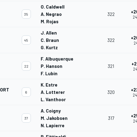
O. Caldwell
+2
A. Negrao
322
35
24
M. Rojas
J. Allen
+2
C. Braun
322
45
24
G. Kurtz
F. Albuquerque
+2
P. Hanson
321
22
24
F. Lubin
K. Estre
PORT
+2
A. Lotterer
320
6
24
L. Vanthoor
A. Coigny
+2
M. Jakobsen
317
37
24
N. Lapierre
P. Fittipaldi