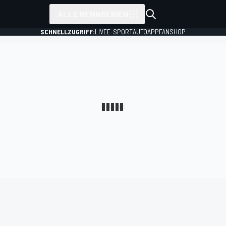
ALLE RENNSERIEN
SCHNELLZUGRIFF:
LIVE
E-SPORT
AUTO
APP
FANSHOP