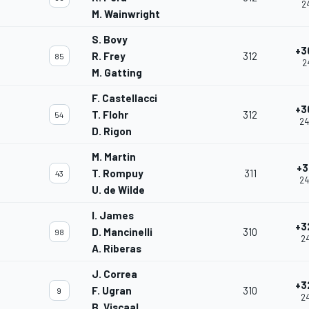
24
M. Wainwright
S. Bovy
+3
R. Frey
312
85
2
M. Gatting
F. Castellacci
+3
T. Flohr
312
54
24
D. Rigon
M. Martin
+3
T. Rompuy
311
43
24
U. de Wilde
I. James
+3
D. Mancinelli
310
98
24
A. Riberas
J. Correa
+3
F. Ugran
310
9
24
B. Viscaal