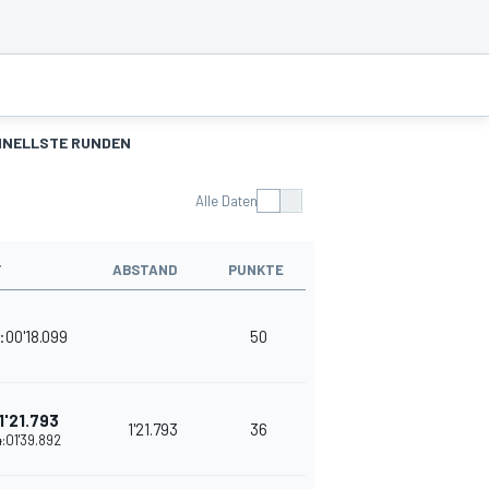
HNELLSTE RUNDEN
Alle Daten
T
ABSTAND
PUNKTE
:00'18.099
50
1'21.793
1'21.793
36
:01'39.892