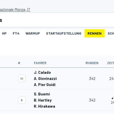
zionale Monza, IT
s
HP
FT4
WARMUP
STARTAUFSTELLUNG
RENNEN
SC
#
FAHRER
RUNDEN
ZEI
J. Calado
A. Giovinazzi
342
24
51
A. Pier Guidi
S. Buemi
+
B. Hartley
342
8
24
R. Hirakawa