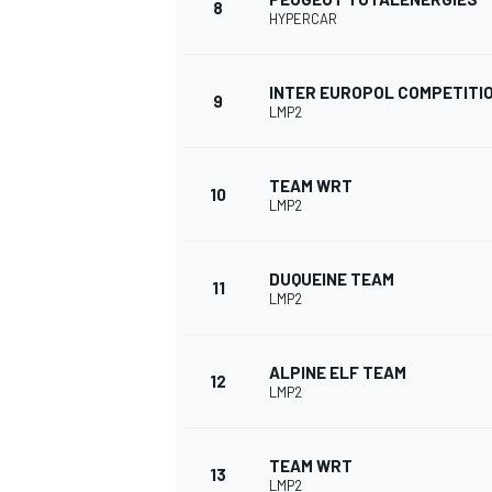
8
HYPERCAR
INTER EUROPOL COMPETITI
9
LMP2
TEAM WRT
10
LMP2
DUQUEINE TEAM
11
LMP2
ALPINE ELF TEAM
12
LMP2
TEAM WRT
13
LMP2