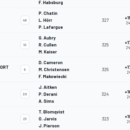
F. Habsburg
P. Chatin
+1
L. Hörr
327
48
24
P. Lafargue
G. Aubry
+1
R. Cullen
325
10
24
M. Kaiser
D. Cameron
PORT
+1
M. Christensen
325
5
24
F. Makowiecki
J. Aitken
+1
P. Derani
324
311
24
A. Sims
T. Blomqvist
+1
O. Jarvis
323
23
24
J. Pierson