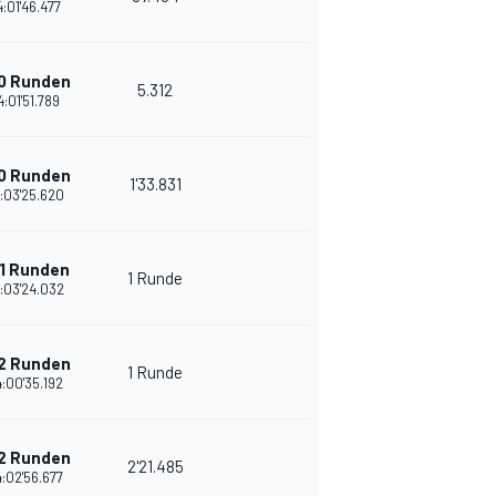
:01'46.477
0 Runden
5.312
4:01'51.789
0 Runden
1'33.831
:03'25.620
1 Runden
1 Runde
:03'24.032
2 Runden
1 Runde
:00'35.192
2 Runden
2'21.485
:02'56.677