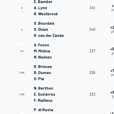
E. Bamber
+
A. Lynn
341
2
24
R. Westbrook
S. Bourdais
+
S. Dixon
340
3
24
R. van der Zande
A. Fuoco
+
M. Molina
337
50
2
N. Nielsen
R. Briscoe
+
R. Dumas
335
708
24
O. Pla
N. Berthon
+
E. Gutierrez
333
709
2
F. Mailleux
P. di Resta
+1