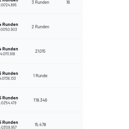
3 Runden
16
:00'24.895
4 Runden
2 Runden
:00'50.903
4 Runden
21.015
4:01'11.918
5 Runden
1 Runde
4:01'36.133
5 Runden
1'18.346
:02'54.479
5 Runden
15.478
:03'09.957