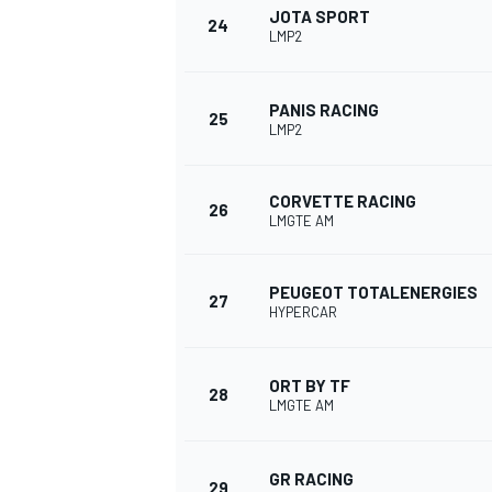
JOTA SPORT
24
LMP2
PANIS RACING
25
LMP2
CORVETTE RACING
26
LMGTE AM
PEUGEOT TOTALENERGIES
27
HYPERCAR
ORT BY TF
28
LMGTE AM
GR RACING
29