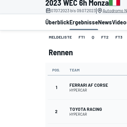
2023 WEC 6h Monza
|
07.07.2023 bis 09.07.2023
Autodromo Na
Überblick
Ergebnisse
News
Video
MELDELISTE
FT1
Q
FT2
FT3
Rennen
MOTOGP
POS.
TEAM
FERRARI AF CORSE
1
HYPERCAR
TOYOTA RACING
2
HYPERCAR