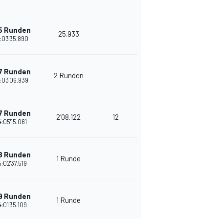
5 Runden
25.933
:03'35.890
7 Runden
2 Runden
:03'06.939
7 Runden
2'08.122
12
:05'15.061
8 Runden
1 Runde
:02'37.519
9 Runden
1 Runde
:01'35.109