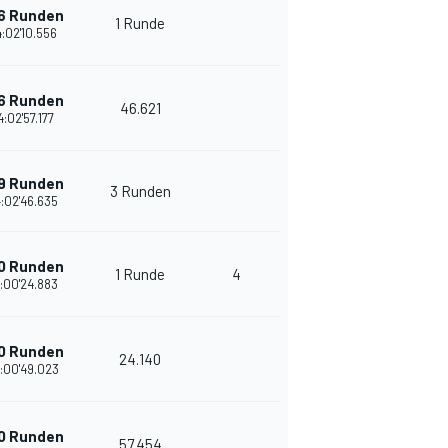
6 Runden
1 Runde
:02'10.556
6 Runden
46.621
4:02'57.177
9 Runden
3 Runden
:02'46.635
0 Runden
1 Runde
4
:00'24.883
0 Runden
24.140
:00'49.023
0 Runden
57.454