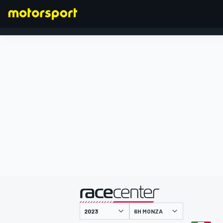
FORMEL 1
präsentiert von
6H MONZA