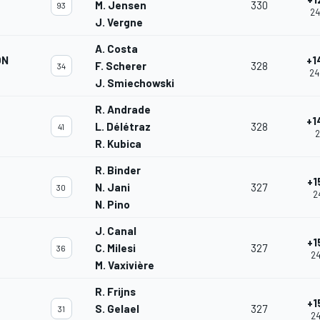
M. Jensen
330
93
24
J. Vergne
A. Costa
ON
+1
F. Scherer
328
34
24
J. Smiechowski
R. Andrade
+1
L. Délétraz
328
41
2
R. Kubica
R. Binder
+1
N. Jani
327
30
2
N. Pino
J. Canal
+1
C. Milesi
327
36
24
M. Vaxivière
R. Frijns
+1
S. Gelael
327
31
24