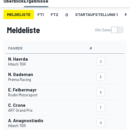
Überblick
Ergebnisse
MELDELISTE
FT1
FT2
Q
STARTAUFSTELLUNG 1
RE
Meldeliste
Alle Daten
FAHRER
#
N. Havrda
2
Hitech TGR
N. Gademan
3
Prema Racing
E. Felbermayr
5
Rodin Motorsport
C. Crone
7
ART Grand Prix
A. Anagnostiadis
11
Hitech TGR