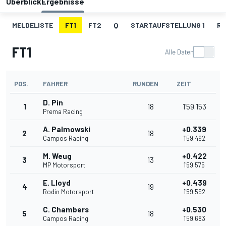
Überblick
Ergebnisse
MELDELISTE
FT1
FT2
Q
STARTAUFSTELLUNG 1
RE
FT1
Alle Daten
POS.
FAHRER
RUNDEN
ZEIT
D. Pin
1
18
1'59.153
Prema Racing
A. Palmowski
+0.339
2
18
Campos Racing
1'59.492
M. Weug
+0.422
3
13
MP Motorsport
1'59.575
E. Lloyd
+0.439
4
19
Rodin Motorsport
1'59.592
C. Chambers
+0.530
5
18
Campos Racing
1'59.683