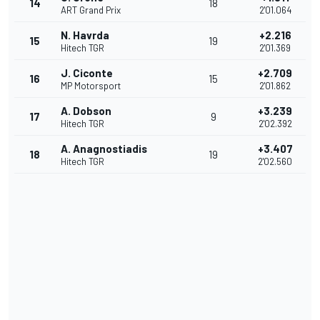
14
18
ART Grand Prix
2'01.064
N. Havrda
+2.216
15
19
Hitech TGR
2'01.369
J. Ciconte
+2.709
16
15
MP Motorsport
2'01.862
A. Dobson
+3.239
17
9
Hitech TGR
2'02.392
A. Anagnostiadis
+3.407
18
19
Hitech TGR
2'02.560