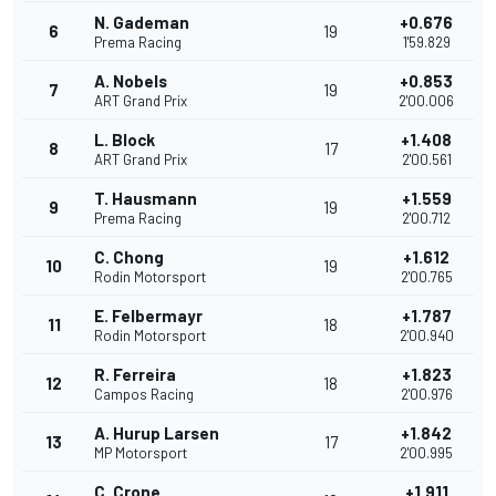
N. Gademan
+0.676
6
19
Prema Racing
1'59.829
A. Nobels
+0.853
7
19
ART Grand Prix
2'00.006
L. Block
+1.408
8
17
ART Grand Prix
2'00.561
T. Hausmann
+1.559
9
19
Prema Racing
2'00.712
C. Chong
+1.612
10
19
Rodin Motorsport
2'00.765
E. Felbermayr
+1.787
11
18
Rodin Motorsport
2'00.940
R. Ferreira
+1.823
12
18
Campos Racing
2'00.976
A. Hurup Larsen
+1.842
13
17
MP Motorsport
2'00.995
C. Crone
+1.911