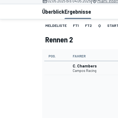
|
02.05.2025 bis 04.05.2025
Miami Inter
Überblick
Ergebnisse
MELDELISTE
FT1
FT2
Q
START
Rennen 2
MOTOGP
POS.
FAHRER
C. Chambers
Campos Racing