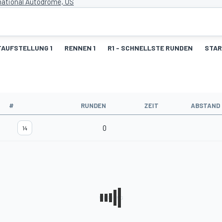
national Autodrome, US
AUFSTELLUNG 1
RENNEN 1
R1 - SCHNELLSTE RUNDEN
STAR
#
RUNDEN
ZEIT
ABSTAND
0
14