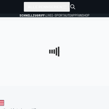
ALLE RENNSERIEN
SCHNELLZUGRIFF:
LIVE
E-SPORT
AUTO
APP
FANSHOP