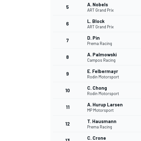
A. Nobels
5
ART Grand Prix
L. Block
6
ART Grand Prix
D. Pin
DTM
7
Prema Racing
A. Palmowski
8
Campos Racing
E. Felbermayr
9
Rodin Motorsport
C. Chong
10
Rodin Motorsport
A. Hurup Larsen
11
MP Motorsport
T. Hausmann
12
Prema Racing
C. Crone
13