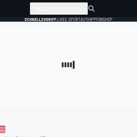
ALLE RENNSERIEN
SCHNELLZUGRIFF:
LIVE
E-SPORT
AUTO
APP
FANSHOP