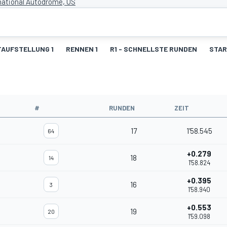
national Autodrome, US
AUFSTELLUNG 1
RENNEN 1
R1 - SCHNELLSTE RUNDEN
STAR
#
RUNDEN
ZEIT
17
1'58.545
64
+0.279
18
14
1'58.824
+0.395
16
3
1'58.940
+0.553
19
20
1'59.098