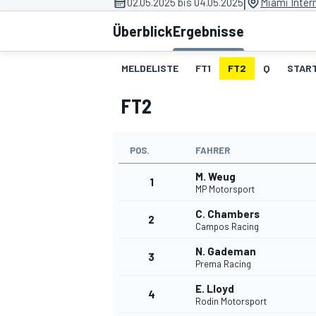
|
02.05.2025 bis 04.05.2025
Miami Inter
Überblick
Ergebnisse
MELDELISTE
FT1
FT2
Q
START
FT2
MOTOGP
POS.
FAHRER
M. Weug
1
MP Motorsport
C. Chambers
2
Campos Racing
N. Gademan
3
Prema Racing
E. Lloyd
4
Rodin Motorsport