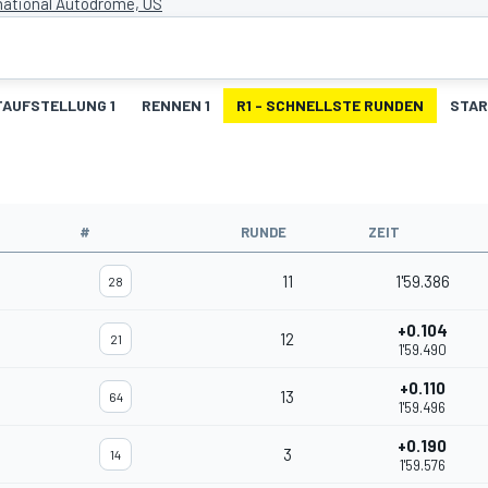
national Autodrome, US
AUFSTELLUNG 1
RENNEN 1
R1 - SCHNELLSTE RUNDEN
STAR
#
RUNDE
ZEIT
11
1'59.386
28
+0.104
12
21
1'59.490
+0.110
13
64
1'59.496
+0.190
3
14
1'59.576