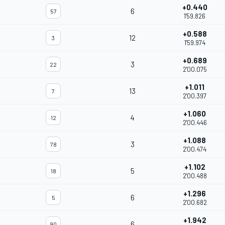
+0.440
6
57
1'59.826
+0.588
12
3
1'59.974
+0.689
3
22
2'00.075
+1.011
13
7
2'00.397
+1.060
4
12
2'00.446
+1.088
3
78
2'00.474
+1.102
5
18
2'00.488
+1.296
6
5
2'00.682
+1.942
6
90