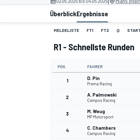
|
02.05.2025 bis 04.05.2025
Miami Inter
Überblick
Ergebnisse
MELDELISTE
FT1
FT2
Q
START
R1 - Schnellste Runden
MOTOGP
POS.
FAHRER
D. Pin
1
Prema Racing
A. Palmowski
2
Campos Racing
M. Weug
3
MP Motorsport
C. Chambers
4
Campos Racing