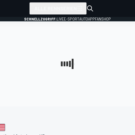
ALLE RENNSERIEN
SCHNELLZUGRIFF:
LIVE
E-SPORT
AUTO
APP
FANSHOP