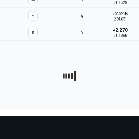
2'01.328
+2.245
4
2
2'01.631
+2.270
4
11
2'01.656