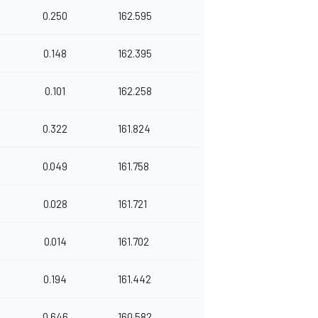
0.250
162.595
0.148
162.395
0.101
162.258
0.322
161.824
0.049
161.758
0.028
161.721
0.014
161.702
0.194
161.442
0.646
160.582