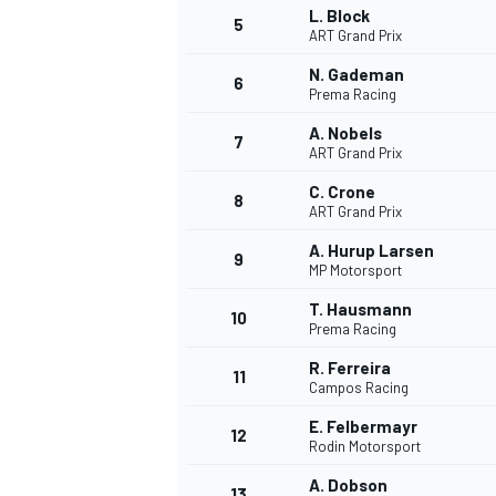
L. Block
5
ART Grand Prix
N. Gademan
6
Prema Racing
A. Nobels
DTM
7
ART Grand Prix
C. Crone
8
ART Grand Prix
A. Hurup Larsen
9
MP Motorsport
T. Hausmann
10
Prema Racing
R. Ferreira
11
Campos Racing
E. Felbermayr
12
Rodin Motorsport
A. Dobson
13