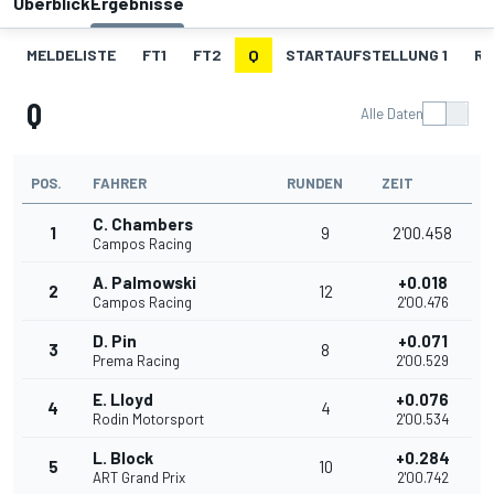
Überblick
Ergebnisse
MELDELISTE
FT1
FT2
Q
STARTAUFSTELLUNG 1
RE
Q
Alle Daten
POS.
FAHRER
RUNDEN
ZEIT
C. Chambers
1
9
2'00.458
Campos Racing
A. Palmowski
+0.018
2
12
Campos Racing
2'00.476
D. Pin
+0.071
3
8
Prema Racing
2'00.529
E. Lloyd
+0.076
4
4
Rodin Motorsport
2'00.534
L. Block
+0.284
5
10
ART Grand Prix
2'00.742