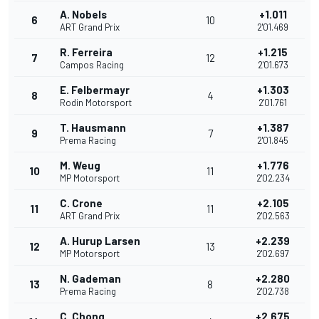
A. Nobels
+1.011
6
10
ART Grand Prix
2'01.469
R. Ferreira
+1.215
7
12
Campos Racing
2'01.673
E. Felbermayr
+1.303
8
4
Rodin Motorsport
2'01.761
T. Hausmann
+1.387
9
7
Prema Racing
2'01.845
M. Weug
+1.776
10
11
MP Motorsport
2'02.234
C. Crone
+2.105
11
11
ART Grand Prix
2'02.563
A. Hurup Larsen
+2.239
12
13
MP Motorsport
2'02.697
N. Gademan
+2.280
13
8
Prema Racing
2'02.738
C. Chong
+2.675