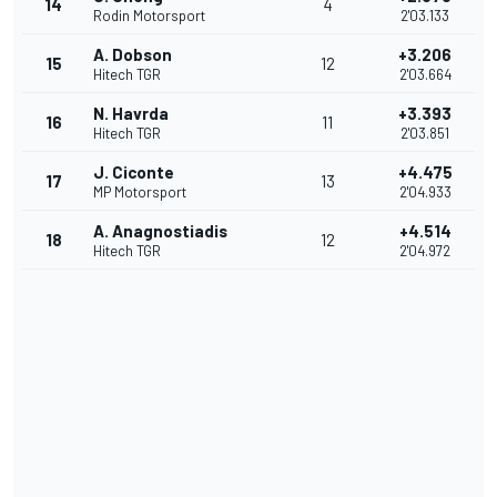
14
4
Rodin Motorsport
2'03.133
A. Dobson
+3.206
15
12
Hitech TGR
2'03.664
N. Havrda
+3.393
16
11
Hitech TGR
2'03.851
J. Ciconte
+4.475
17
13
MP Motorsport
2'04.933
A. Anagnostiadis
+4.514
18
12
Hitech TGR
2'04.972