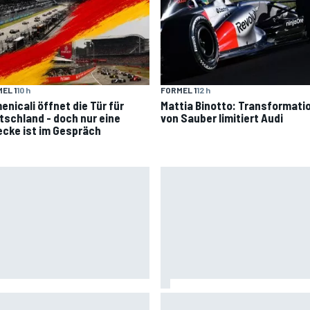
EL 1
10 h
FORMEL 1
12 h
enicali öffnet die Tür für
Mattia Binotto: Transformati
tschland - doch nur eine
von Sauber limitiert Audi
ecke ist im Gespräch
cedes:
Kurios: Asiatische Le-Mans-