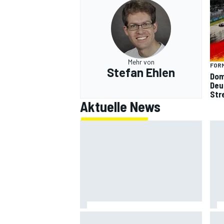
Mehr von
FORM
Stefan Ehlen
Dom
Deu
Str
Aktuelle News
Armpump-OP bei Bagnaia:
Mer