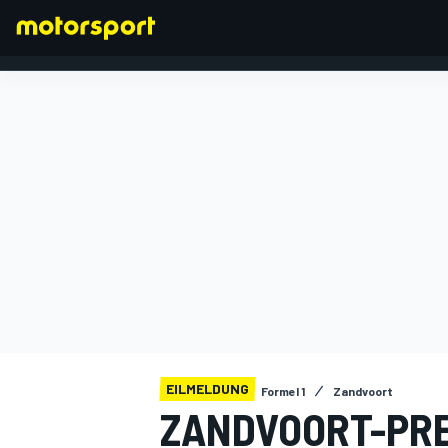
FORMEL 1
EILMELDUNG
Formel 1
Zandvoort
ZANDVOORT-PREM