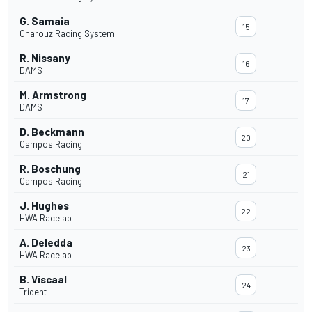
G. Samaia
15
Charouz Racing System
R. Nissany
16
DAMS
M. Armstrong
17
DAMS
D. Beckmann
20
Campos Racing
R. Boschung
21
Campos Racing
J. Hughes
22
HWA Racelab
A. Deledda
23
HWA Racelab
B. Viscaal
24
Trident