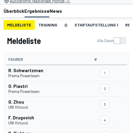
Autodromo Nazionale Monza, IT
Überblick
Ergebnisse
News
MELDELISTE
TRAINING
Q
STARTAUFSTELLUNG 1
REN
Meldeliste
Alle Daten
FAHRER
#
R. Schwartzman
1
Prema Powerteam
O. Piastri
2
Prema Powerteam
G. Zhou
3
UNI Virtuosi
F. Drugovich
4
UNI Virtuosi