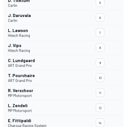
D. Ticktum
5
Carlin
J. Daruvala
6
Carlin
L. Lawson
7
Hitech Racing
J. Vips
8
Hitech Racing
C. Lundgaard
9
ART Grand Prix
T. Pourchaire
10
ART Grand Prix
R. Verschoor
11
MP Motorsport
L. Zendeli
12
MP Motorsport
E. Fittipaldi
14
Charouz Racing System