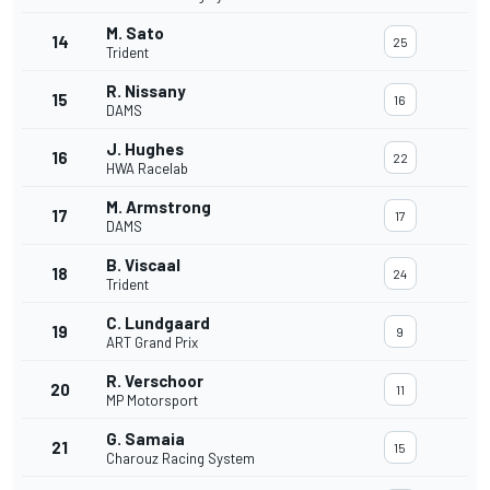
M. Sato
14
25
Trident
R. Nissany
15
16
DAMS
J. Hughes
16
22
HWA Racelab
M. Armstrong
17
17
DAMS
B. Viscaal
18
24
Trident
C. Lundgaard
19
9
ART Grand Prix
R. Verschoor
20
11
MP Motorsport
G. Samaia
21
15
Charouz Racing System