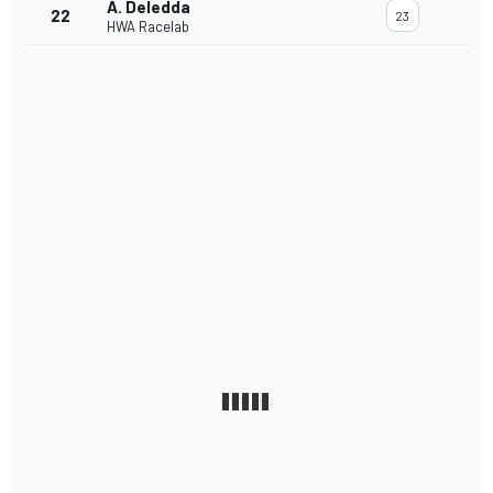
A. Deledda
22
23
HWA Racelab