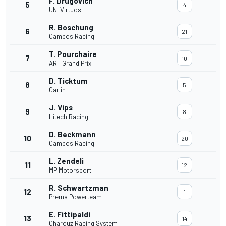
F. Drugovich
5
4
UNI Virtuosi
R. Boschung
6
21
Campos Racing
T. Pourchaire
7
10
ART Grand Prix
D. Ticktum
8
5
Carlin
J. Vips
9
8
Hitech Racing
D. Beckmann
10
20
Campos Racing
L. Zendeli
11
12
MP Motorsport
R. Schwartzman
12
1
Prema Powerteam
E. Fittipaldi
13
14
Charouz Racing System