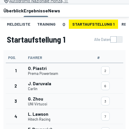
Autodromo Nazionale Monza, IT
Überblick
Ergebnisse
News
MELDELISTE
TRAINING
Q
STARTAUFSTELLUNG 1
REN
Startaufstellung 1
Alle Daten
POS.
FAHRER
#
O. Piastri
1
2
Prema Powerteam
J. Daruvala
2
6
Carlin
G. Zhou
3
3
UNI Virtuosi
L. Lawson
4
7
Hitech Racing