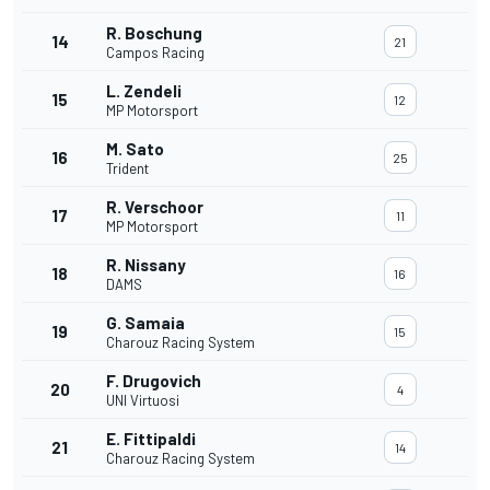
R. Boschung
14
21
Campos Racing
L. Zendeli
15
12
MP Motorsport
M. Sato
16
25
Trident
R. Verschoor
17
11
MP Motorsport
R. Nissany
18
16
DAMS
G. Samaia
19
15
Charouz Racing System
F. Drugovich
20
4
UNI Virtuosi
E. Fittipaldi
21
14
Charouz Racing System