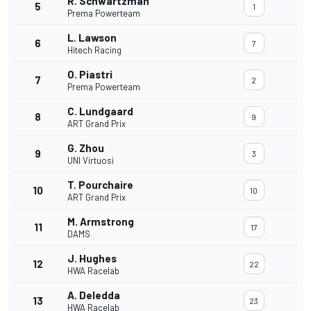
R. Schwartzman
5
1
Prema Powerteam
L. Lawson
6
7
Hitech Racing
O. Piastri
7
2
Prema Powerteam
C. Lundgaard
8
9
ART Grand Prix
G. Zhou
9
3
UNI Virtuosi
T. Pourchaire
10
10
ART Grand Prix
M. Armstrong
11
17
DAMS
J. Hughes
12
22
HWA Racelab
A. Deledda
13
23
HWA Racelab