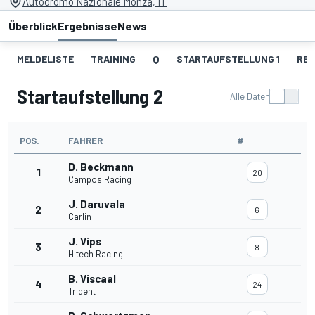
Autodromo Nazionale Monza, IT
Überblick
Ergebnisse
News
MELDELISTE
TRAINING
Q
STARTAUFSTELLUNG 1
REN
Startaufstellung 2
Alle Daten
POS.
FAHRER
#
D. Beckmann
1
20
Campos Racing
J. Daruvala
2
6
Carlin
J. Vips
3
8
Hitech Racing
B. Viscaal
4
24
Trident