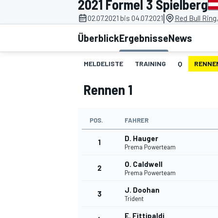
2021 Formel 3 Spielberg
|
02.07.2021 bis 04.07.2021
Red Bull Ring
Überblick
Ergebnisse
News
MELDELISTE
TRAINING
Q
RENNEN
Rennen 1
MOTOGP
POS.
FAHRER
D. Hauger
1
Prema Powerteam
O. Caldwell
2
Prema Powerteam
J. Doohan
3
Trident
E. Fittipaldi