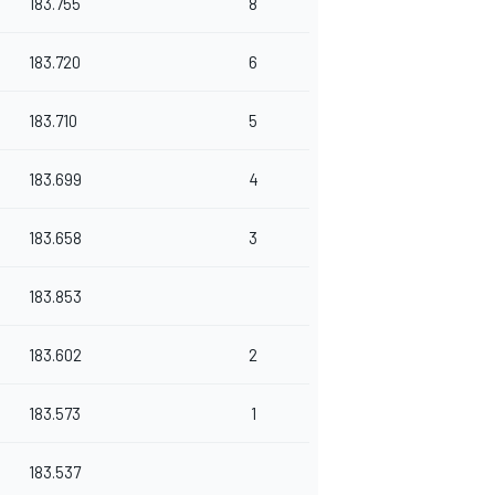
183.755
8
183.720
6
183.710
5
183.699
4
183.658
3
183.853
183.602
2
183.573
1
183.537