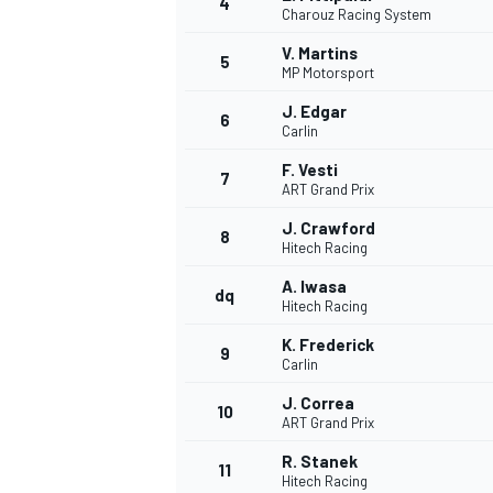
4
Charouz Racing System
V. Martins
5
MP Motorsport
J. Edgar
6
Carlin
DTM
F. Vesti
7
ART Grand Prix
J. Crawford
8
Hitech Racing
A. Iwasa
dq
Hitech Racing
K. Frederick
9
Carlin
J. Correa
10
ART Grand Prix
R. Stanek
11
Hitech Racing