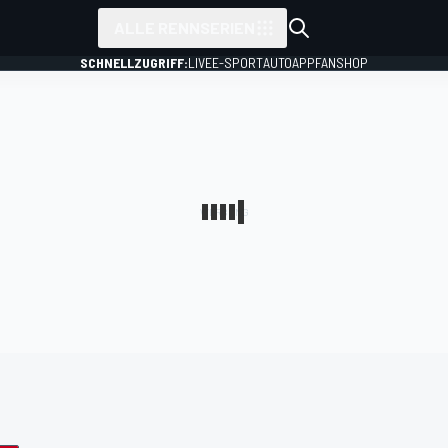
ALLE RENNSERIEN
SCHNELLZUGRIFF:
LIVE
E-SPORT
AUTO
APP
FANSHOP