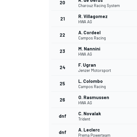
R. de Gerus
20
Charouz Racing System
R. Villagomez
21
HWA AG
A. Cordeel
22
Campos Racing
M. Nannini
23
HWA AG
F. Ugran
24
Jenzer Motorsport
SPORTWAGEN
L. Colombo
25
Campos Racing
O. Rasmussen
26
HWA AG
C. Novalak
dnf
Trident
A. Leclerc
dnf
Prema Powerteam