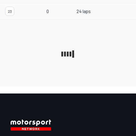
0
24 laps
23