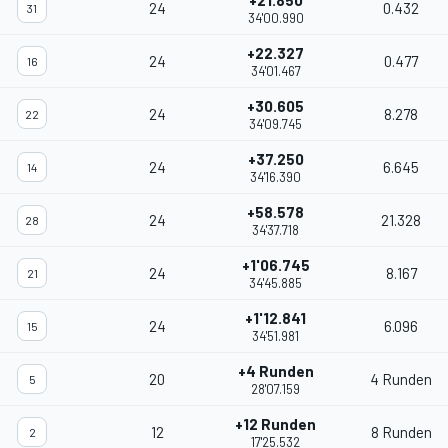
+21.850
24
0.432
31
34'00.990
+22.327
24
0.477
16
34'01.467
+30.605
24
8.278
22
34'09.745
+37.250
24
6.645
14
34'16.390
+58.578
24
21.328
28
34'37.718
+1'06.745
24
8.167
21
34'45.885
+1'12.841
24
6.096
15
34'51.981
+4 Runden
20
4 Runden
5
28'07.159
+12 Runden
12
8 Runden
2
17'25.532