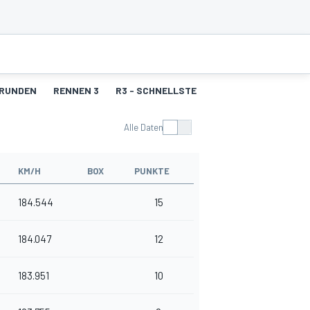
 RUNDEN
RENNEN 3
R3 - SCHNELLSTE RUNDEN
Alle Daten
KM/H
BOX
PUNKTE
184.544
15
184.047
12
183.951
10