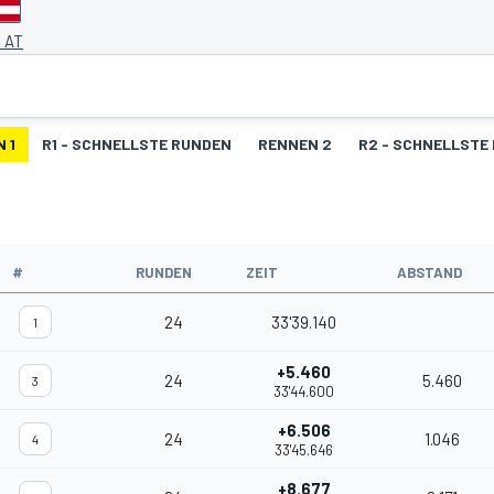
, AT
 1
R1 - SCHNELLSTE RUNDEN
RENNEN 2
R2 - SCHNELLSTE
#
RUNDEN
ZEIT
ABSTAND
24
33'39.140
1
+5.460
24
5.460
3
33'44.600
+6.506
24
1.046
4
33'45.646
+8.677