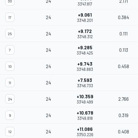
24
2.171
30
33'47.817
+9.061
24
0.384
17
33'48.201
+9.172
24
0.111
25
33'48.312
+9.285
24
0.113
7
33'48.425
+9.743
24
0.458
10
33'48.883
+7.593
24
11
33'46.733
+10.359
24
2.766
24
33'49.499
+10.678
24
0.319
9
33'49.818
+11.086
24
0.408
12
33'50.226