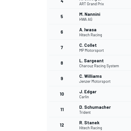
4
ART Grand Prix
M. Nannini
5
HWA AG
A. Iwasa
6
Hitech Racing
DTM
C. Collet
7
MP Motorsport
L. Sargeant
8
Charouz Racing System
C. Williams
9
Jenzer Motorsport
J. Edgar
10
Carlin
D. Schumacher
11
Trident
R. Stanek
12
Hitech Racing