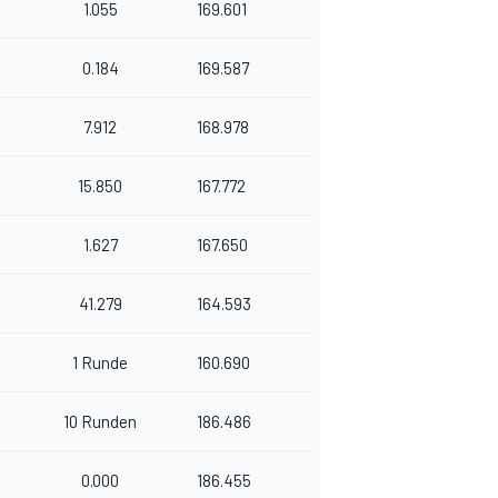
1.055
169.601
0.184
169.587
7.912
168.978
15.850
167.772
1.627
167.650
41.279
164.593
1 Runde
160.690
10 Runden
186.486
0.000
186.455