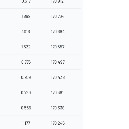
0.517
170.912
1.889
170.764
1.016
170.684
1.622
170.557
0.776
170.497
0.759
170.438
0.729
170.381
0.556
170.338
1.177
170.246