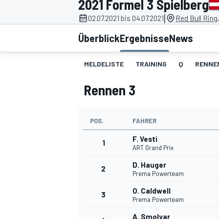
2021 Formel 3 Spielberg
|
02.07.2021 bis 04.07.2021
Red Bull Ring
Überblick
Ergebnisse
News
MELDELISTE
TRAINING
Q
RENNEN
Rennen 3
MOTOGP
POS.
FAHRER
F. Vesti
1
ART Grand Prix
D. Hauger
2
Prema Powerteam
O. Caldwell
3
Prema Powerteam
A. Smolyar