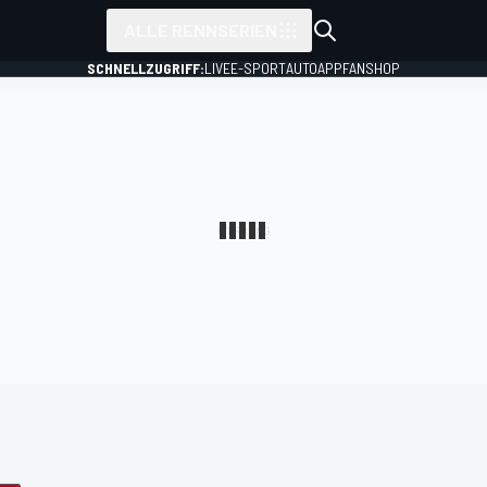
ALLE RENNSERIEN
SCHNELLZUGRIFF:
LIVE
E-SPORT
AUTO
APP
FANSHOP