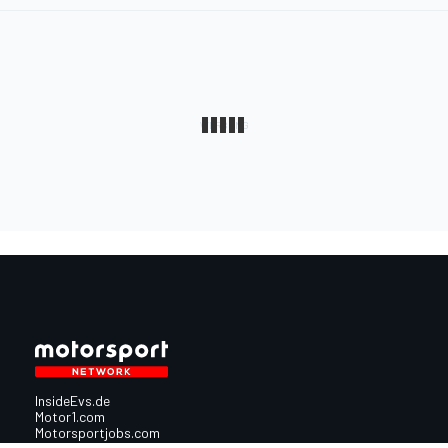
InsideEvs.de
Motor1.com
Motorsportjobs.com