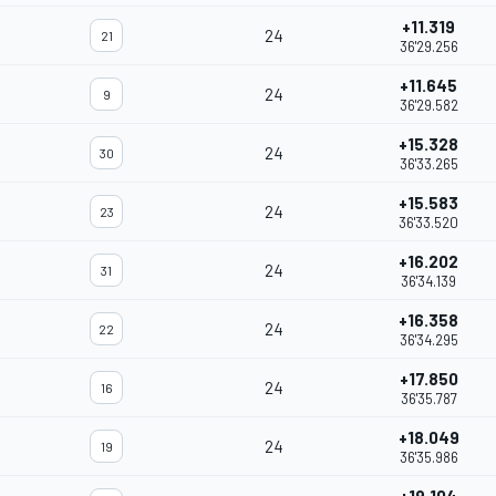
+11.319
24
21
36'29.256
+11.645
24
9
36'29.582
+15.328
24
30
36'33.265
+15.583
24
23
36'33.520
+16.202
24
31
36'34.139
+16.358
24
22
36'34.295
+17.850
24
16
36'35.787
+18.049
24
19
36'35.986