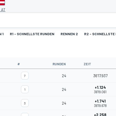
, AT
 1
R1 - SCHNELLSTE RUNDEN
RENNEN 2
R2 - SCHNELLSTE
#
RUNDEN
ZEIT
24
36'17.937
7
+1.124
24
1
36'19.061
+1.741
24
3
36'19.678
+2.258