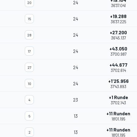
+19.104
24
20
36'37.041
+19.288
24
15
36'37.225
+27.200
24
28
36'45.137
+43.050
24
17
37'00.987
+44.677
24
27
37'02.614
+1'25.956
24
10
37'43.893
+1 Runde
23
4
37'02.143
+11 Runden
13
5
18'01.195
+11 Runden
13
2
18'01.195