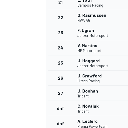
L. Tóth
21
Campos Racing
O. Rasmussen
22
HWA AG
F. Ugran
23
Jenzer Motorsport
V. Martins
24
MP Motorsport
J. Hoggard
25
Jenzer Motorsport
SPORTWAGEN
J. Crawford
26
Hitech Racing
J. Doohan
27
Trident
C. Novalak
dnf
Trident
A. Leclerc
dnf
Prema Powerteam