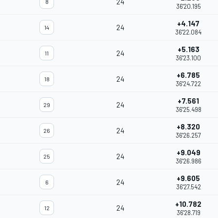
24
8
36'20.195
+4.147
24
14
36'22.084
+5.163
24
11
36'23.100
+6.785
24
18
36'24.722
+7.561
24
29
36'25.498
+8.320
24
26
36'26.257
+9.049
24
25
36'26.986
+9.605
24
6
36'27.542
+10.782
24
12
36'28.719