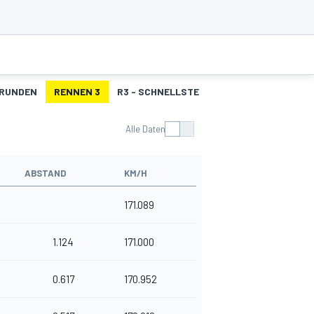
 RUNDEN
RENNEN 3
R3 - SCHNELLSTE RUNDEN
Alle Daten
ABSTAND
KM/H
171.089
1.124
171.000
0.617
170.952