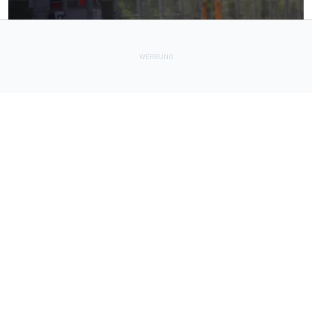
FORMEL 1
12 h
FIA erklärt das Dilemma mit den Algorithmen in den F1-
Powerunits