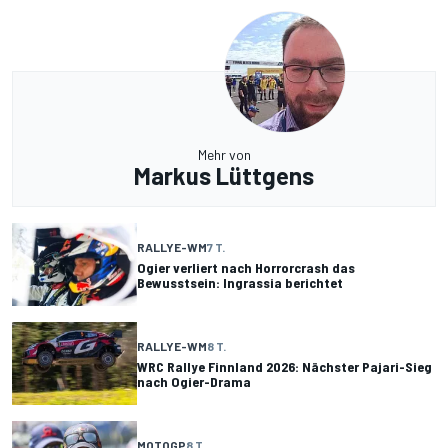
Mehr von
Markus Lüttgens
RALLYE-WM
7 T.
Ogier verliert nach Horrorcrash das
Bewusstsein: Ingrassia berichtet
RALLYE-WM
8 T.
WRC Rallye Finnland 2026: Nächster Pajari-Sieg
nach Ogier-Drama
MOTOGP
8 T.