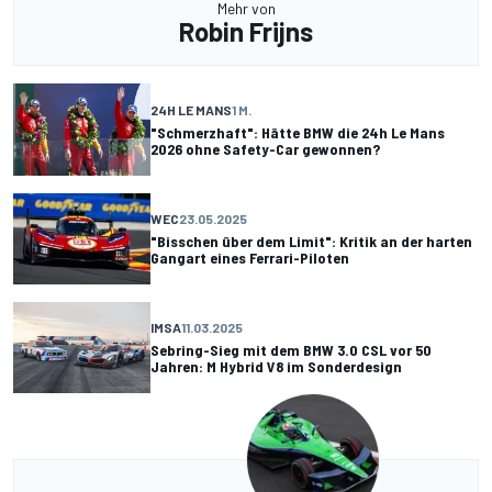
Mehr von
Robin Frijns
24H LE MANS
1 M.
"Schmerzhaft": Hätte BMW die 24h Le Mans
2026 ohne Safety-Car gewonnen?
WEC
23.05.2025
"Bisschen über dem Limit": Kritik an der harten
Gangart eines Ferrari-Piloten
IMSA
11.03.2025
Sebring-Sieg mit dem BMW 3.0 CSL vor 50
Jahren: M Hybrid V8 im Sonderdesign