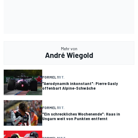
Mehr von
André Wiegold
FORMEL 1
11 T.
"Aerodynamik inkonstant": Pierre Gasly
offenbart Alpine-Schwäche
FORMEL 1
11 T.
"Ein schreckliches Wochenende": Haas in
Ungarn weit von Punkten entfernt
FORMEL 1
23 T.