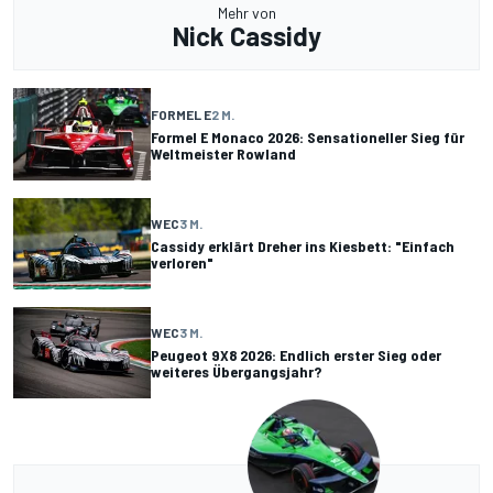
Mehr von
Nick Cassidy
FORMEL E
2 M.
Formel E Monaco 2026: Sensationeller Sieg für
Weltmeister Rowland
WEC
3 M.
Cassidy erklärt Dreher ins Kiesbett: "Einfach
verloren"
WEC
3 M.
Peugeot 9X8 2026: Endlich erster Sieg oder
weiteres Übergangsjahr?