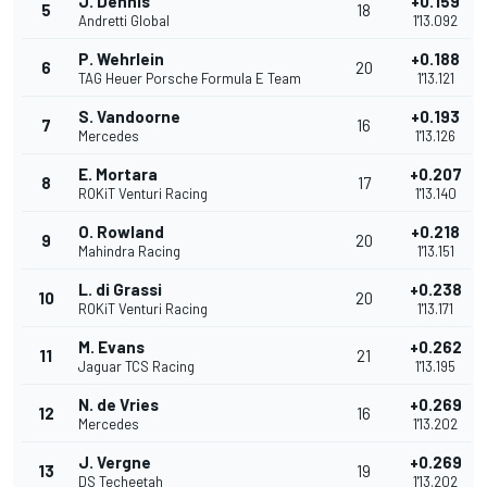
J. Dennis
+0.159
5
18
Andretti Global
1'13.092
P. Wehrlein
+0.188
6
20
TAG Heuer Porsche Formula E Team
1'13.121
S. Vandoorne
+0.193
7
16
Mercedes
1'13.126
E. Mortara
+0.207
8
17
ROKiT Venturi Racing
1'13.140
O. Rowland
+0.218
9
20
Mahindra Racing
1'13.151
L. di Grassi
+0.238
10
20
ROKiT Venturi Racing
1'13.171
M. Evans
+0.262
11
21
Jaguar TCS Racing
1'13.195
N. de Vries
+0.269
12
16
Mercedes
1'13.202
J. Vergne
+0.269
13
19
DS Techeetah
1'13.202