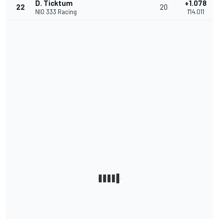
D. Ticktum
+1.078
22
20
NIO 333 Racing
1'14.011