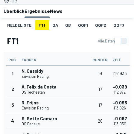
, GB
Überblick
Ergebnisse
News
MELDELISTE
FT1
QA
QB
QQF1
QQF2
QQF3
FT1
Alle Daten
POS.
FAHRER
RUNDEN
ZEIT
N. Cassidy
1
19
1'12.933
Envision Racing
A. Felix da Costa
+0.039
2
17
DS Techeetah
1'12.972
R. Frijns
+0.093
3
17
Envision Racing
1'13.026
S. Sette Camara
+0.097
4
20
DS Penske
1'13.030