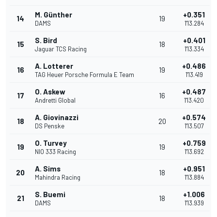
M. Günther
+0.351
14
19
DAMS
1'13.284
S. Bird
+0.401
15
18
Jaguar TCS Racing
1'13.334
A. Lotterer
+0.486
16
19
TAG Heuer Porsche Formula E Team
1'13.419
O. Askew
+0.487
17
16
Andretti Global
1'13.420
A. Giovinazzi
+0.574
18
20
DS Penske
1'13.507
O. Turvey
+0.759
19
19
NIO 333 Racing
1'13.692
A. Sims
+0.951
20
18
Mahindra Racing
1'13.884
S. Buemi
+1.006
21
18
DAMS
1'13.939