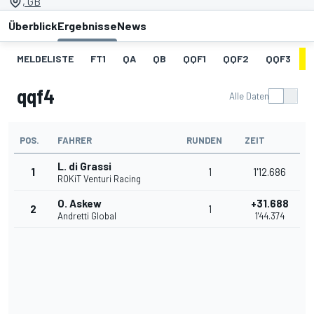
, GB
Überblick
Ergebnisse
News
MELDELISTE
FT1
QA
QB
QQF1
QQF2
QQF3
qqf4
Alle Daten
POS.
FAHRER
RUNDEN
ZEIT
L. di Grassi
1
1
1'12.686
ROKiT Venturi Racing
O. Askew
+31.688
2
1
Andretti Global
1'44.374