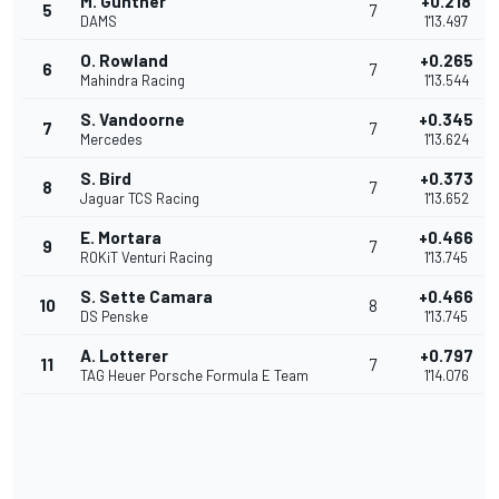
M. Günther
+0.218
5
7
DAMS
1'13.497
O. Rowland
+0.265
6
7
Mahindra Racing
1'13.544
S. Vandoorne
+0.345
7
7
Mercedes
1'13.624
S. Bird
+0.373
8
7
Jaguar TCS Racing
1'13.652
E. Mortara
+0.466
9
7
ROKiT Venturi Racing
1'13.745
S. Sette Camara
+0.466
10
8
DS Penske
1'13.745
A. Lotterer
+0.797
11
7
TAG Heuer Porsche Formula E Team
1'14.076