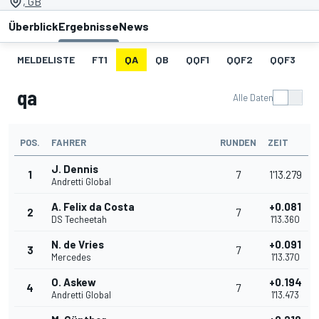
, GB
Überblick
Ergebnisse
News
MELDELISTE
FT1
QA
QB
QQF1
QQF2
QQF3
qa
Alle Daten
POS.
FAHRER
RUNDEN
ZEIT
J. Dennis
1
7
1'13.279
Andretti Global
A. Felix da Costa
+0.081
2
7
DS Techeetah
1'13.360
N. de Vries
+0.091
3
7
Mercedes
1'13.370
O. Askew
+0.194
4
7
Andretti Global
1'13.473