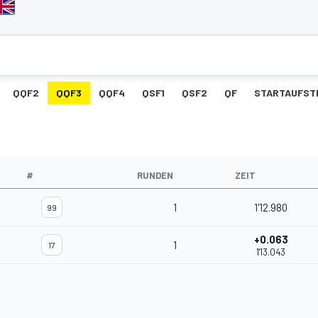
QQF2
QQF3
QQF4
QSF1
QSF2
QF
STARTAUFST
#
RUNDEN
ZEIT
1
1'12.980
99
+0.063
1
17
1'13.043