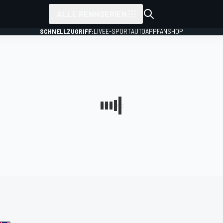
ALLE RENNSERIEN
SCHNELLZUGRIFF:
LIVE
E-SPORT
AUTO
APP
FANSHOP