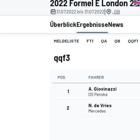
2022 Formel E London 2
|
31.07.2022 bis 31.07.2022
, GB
Überblick
Ergebnisse
News
MELDELISTE
FT1
QA
QB
QQF1
qqf3
MOTOGP
POS.
FAHRER
A. Giovinazzi
1
DS Penske
N. de Vries
2
Mercedes