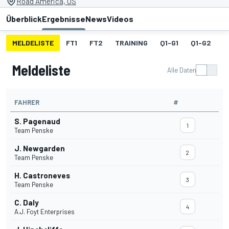
Road America, US
Überblick
Ergebnisse
News
Videos
MELDELISTE
FT1
FT2
TRAINING
Q1-G1
Q1-G2
Q
Meldeliste
Alle Daten
FAHRER
#
S. Pagenaud
1
Team Penske
J. Newgarden
2
Team Penske
H. Castroneves
3
Team Penske
C. Daly
4
A.J. Foyt Enterprises