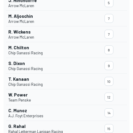
J. Hinchcliffe
5
Arrow McLaren
M. Aljoschin
7
Arrow McLaren
R. Wickens
7
Arrow McLaren
M. Chilton
8
Chip Ganassi Racing
S. Dixon
9
Chip Ganassi Racing
T. Kanaan
10
Chip Ganassi Racing
W. Power
12
Team Penske
C. Munoz
14
A.J. Foyt Enterprises
G. Rahal
15
Rahal Letterman Lanigan Racing