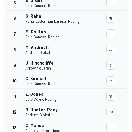
S. Dixon
5
9
Chip Ganassi Racing
G. Rahal
6
15
Rahal Letterman Lanigan Racing
M. Chilton
7
8
Chip Ganassi Racing
M. Andretti
8
27
Andretti Global
J. Hinchcliffe
9
5
Arrow McLaren
C. Kimball
10
83
Chip Ganassi Racing
E. Jones
11
19
Dale Coyne Racing
R. Hunter-Reay
12
28
Andretti Global
C. Munoz
13
14
A.J. Foyt Enterprises