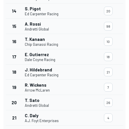
S. Pigot
14
20
Ed Carpenter Racing
A. Rossi
15
98
Andretti Global
T. Kanaan
16
10
Chip Ganassi Racing
E. Gutierrez
17
18
Dale Coyne Racing
J. Hildebrand
18
21
Ed Carpenter Racing
R. Wickens
19
7
Arrow McLaren
T. Sato
20
26
Andretti Global
C. Daly
21
4
A.J. Foyt Enterprises