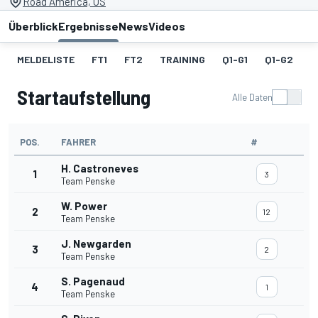
Road America, US
Überblick
Ergebnisse
News
Videos
MELDELISTE
FT1
FT2
TRAINING
Q1-G1
Q1-G2
Q
Startaufstellung
Alle Daten
POS.
FAHRER
#
H. Castroneves
1
3
Team Penske
W. Power
2
12
Team Penske
J. Newgarden
3
2
Team Penske
S. Pagenaud
4
1
Team Penske