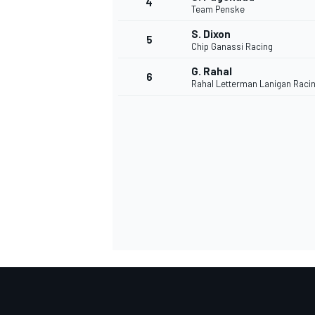
4
Team Penske
S. Dixon
5
Chip Ganassi Racing
G. Rahal
6
Rahal Letterman Lanigan Raci
DTM