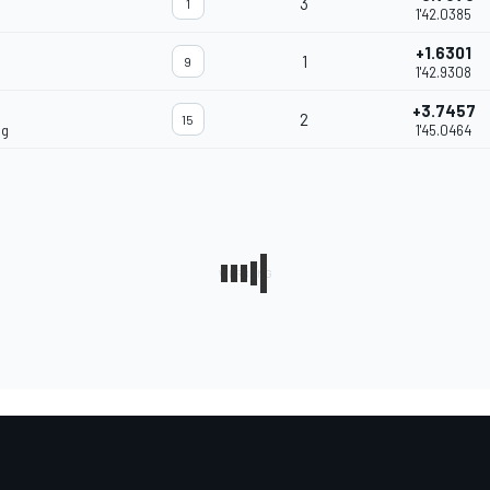
3
1
1'42.0385
+1.6301
1
9
1'42.9308
+3.7457
2
15
ng
1'45.0464