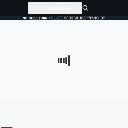
ALLE RENNSERIEN
SCHNELLZUGRIFF:
LIVE
E-SPORT
AUTO
APP
FANSHOP