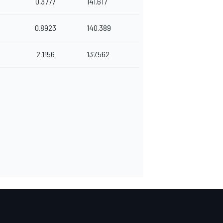
0.3777
141.617
0.8923
140.389
2.1156
137.562