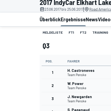
2017 IndyCar Elkhart Lak
|
23.06.2017 bis 25.06.2017
Road America
Überblick
Ergebnisse
News
Video
MELDELISTE
FT1
FT2
TRAINING
Q3
MOTOGP
POS.
FAHRER
H. Castroneves
1
Team Penske
W. Power
2
Team Penske
J. Newgarden
3
Team Penske
S. Pagenaud