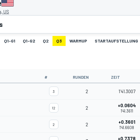
e
, US
s
Q1-G1
Q1-G2
Q2
Q3
WARMUP
STARTAUFSTELLUNG
#
RUNDEN
ZEIT
2
1'41.3007
3
+0.0604
2
12
1'41.3611
+0.3601
2
2
1'41.6608
+0.7378