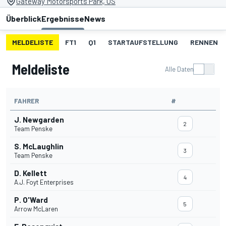
Gateway Motorsports Park, US
Überblick
Ergebnisse
News
MELDELISTE
FT1
Q1
STARTAUFSTELLUNG
RENNEN
Meldeliste
Alle Daten
FAHRER
#
J. Newgarden
2
Team Penske
S. McLaughlin
3
Team Penske
D. Kellett
4
A.J. Foyt Enterprises
P. O'Ward
5
Arrow McLaren