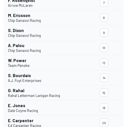
F. Rosenqvist
7
Arrow McLaren
M. Ericsson
8
Chip Ganassi Racing
S. Dixon
9
Chip Ganassi Racing
A. Palou
10
Chip Ganassi Racing
W. Power
12
Team Penske
S. Bourdais
14
A.J. Foyt Enterprises
G. Rahal
15
Rahal Letterman Lanigan Racing
E. Jones
18
Dale Coyne Racing
E. Carpenter
20
Ed Carpenter Racing