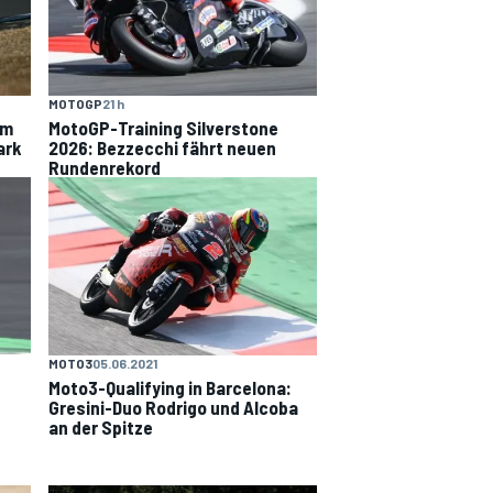
MOTOGP
21 h
um
MotoGP-Training Silverstone
ark
2026: Bezzecchi fährt neuen
Rundenrekord
MOTO3
05.06.2021
Moto3-Qualifying in Barcelona:
Gresini-Duo Rodrigo und Alcoba
an der Spitze