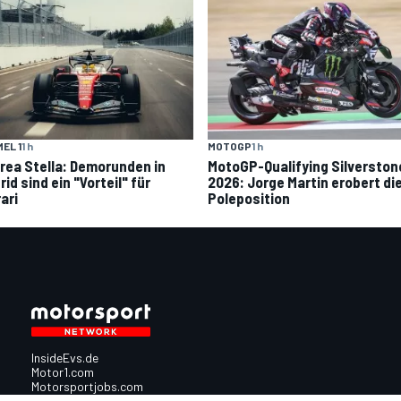
EL 1
1 h
MOTOGP
1 h
rea Stella: Demorunden in
MotoGP-Qualifying Silverston
id sind ein "Vorteil" für
2026: Jorge Martin erobert di
ari
Poleposition
InsideEvs.de
Motor1.com
Motorsportjobs.com
Autosport.com