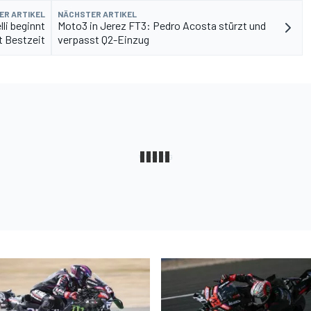
ER ARTIKEL
NÄCHSTER ARTIKEL
li beginnt
Moto3 in Jerez FT3: Pedro Acosta stürzt und
t Bestzeit
verpasst Q2-Einzug