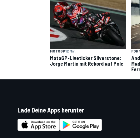
MOTOGP
12 Min.
FORM
MotoGP-Liveticker Silverstone:
And
Jorge Martin mit Rekord auf Pole
Madr
Ferr
Lade Deine Apps herunter