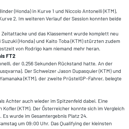
inder (Honda) in Kurve 1 und Niccolo Antonelli (KTM),
 Kurve 2. Im weiteren Verlauf der Session konnten beide
he Zeitattacke und das Klassement wurde komplett neu
i Suzuki (Honda) und Kaito Toba (KTM) stürzten zudem
Bestzeit von Rodrigo kam niemand mehr heran.
is FT2
onelli, der 0,256 Sekunden Rückstand hatte. An der
(Husqvarna). Der Schweizer Jason Dupasquier (KTM) und
 Yamanaka (KTM), der zweite PrüstelGP-Fahrer, belegte
s Achter auch wieder im Spitzenfeld dabei. Eine
n Kofler (KTM). Der Österreicher konnte sich im Vergleich
 Es wurde im Gesamtergebnis Platz 24.
Samstag um 09:00 Uhr. Das Qualifying der kleinsten