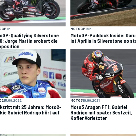
OGP
1 h
MOTOGP
18 h
oGP-Qualifying Silverstone
MotoGP-Paddock Inside: Dar
6: Jorge Martin erobert die
ist Aprilia in Silverstone so st
eposition
MOTO3
10.09.2021
O2
15.09.2022
Moto3 Aragon FT1: Gabriel
ktritt mit 25 Jahren: Moto2-
Rodrigo mit später Bestzeit,
kie Gabriel Rodrigo hört auf
Kofler Vorletzter