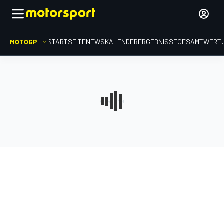
MOTOGP
STARTSEITE
NEWS
KALENDER
ERGEBNISSE
GESAMTWERT