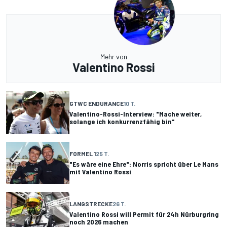
Mehr von
Valentino Rossi
GTWC ENDURANCE
10 T.
Valentino-Rossi-Interview: "Mache weiter,
solange ich konkurrenzfähig bin"
FORMEL 1
25 T.
"Es wäre eine Ehre": Norris spricht über Le Mans
mit Valentino Rossi
LANGSTRECKE
26 T.
Valentino Rossi will Permit für 24h Nürburgring
noch 2026 machen