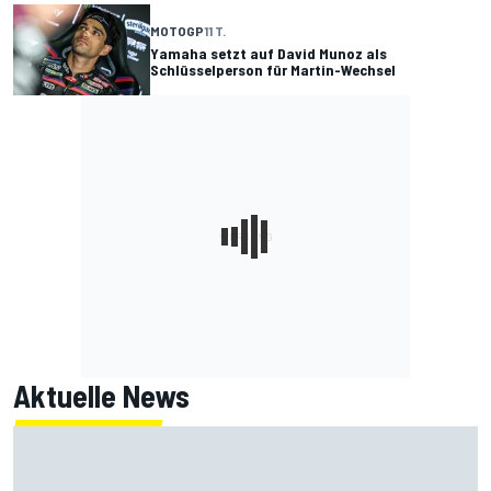
MOTOGP
11 T.
Yamaha setzt auf David Munoz als
Schlüsselperson für Martin-Wechsel
Aktuelle News