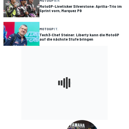
MOTOGP
15 h
MotoGP-Liveticker Silverstone: Aprilia-Trio im
Sprint vorn, Marquez P9
MOTOGP
1 T.
Tech3-Chef Steiner: Liberty kann die MotoGP
auf die nächste Stufe bringen