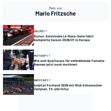
Mehr von
Mario Fritzsche
ASLMS
1 T.
Kurios: Asiatische Le-Mans-Serie fährt
komplette Saison 2026/27 in Europa
MOTOGP
3 T.
Wie sich Quartararo für verbleibende Yamaha-
Rennen jetzt noch motiviert
INDYCAR
3 T.
IndyCar Portland 2026 mit Mick Schumacher:
Zeitplan, TV, alle Infos