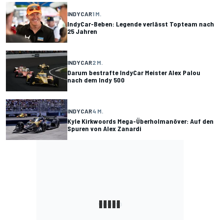
INDYCAR
1 M.
IndyCar-Beben: Legende verlässt Topteam nach
25 Jahren
INDYCAR
2 M.
Darum bestrafte IndyCar Meister Alex Palou
nach dem Indy 500
INDYCAR
4 M.
Kyle Kirkwoords Mega-Überholmanöver: Auf den
Spuren von Alex Zanardi