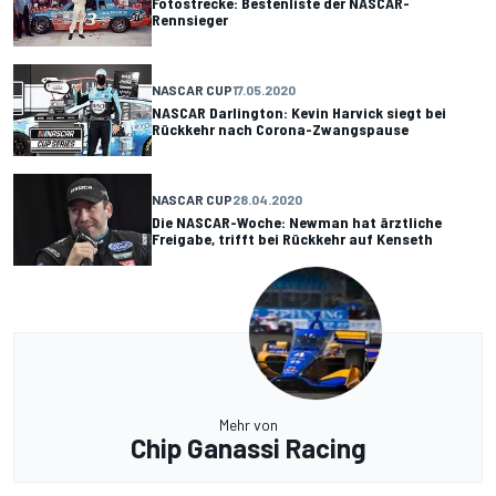
Fotostrecke: Bestenliste der NASCAR-
Rennsieger
NASCAR CUP
17.05.2020
NASCAR Darlington: Kevin Harvick siegt bei
Rückkehr nach Corona-Zwangspause
NASCAR CUP
28.04.2020
Die NASCAR-Woche: Newman hat ärztliche
Freigabe, trifft bei Rückkehr auf Kenseth
Mehr von
Chip Ganassi Racing