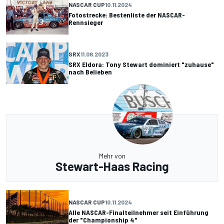
NASCAR CUP
10.11.2024
Fotostrecke: Bestenliste der NASCAR-
Rennsieger
SRX
11.08.2023
SRX Eldora: Tony Stewart dominiert "zuhause"
nach Belieben
Mehr von
Stewart-Haas Racing
NASCAR CUP
10.11.2024
Alle NASCAR-Finalteilnehmer seit Einführung
der "Championship 4"