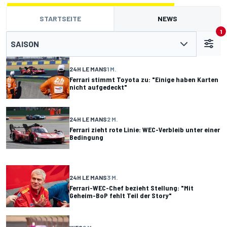
STARTSEITE
NEWS
1
SAISON
24H LE MANS
1 M.
Ferrari stimmt Toyota zu: "Einige haben Karten
nicht aufgedeckt"
24H LE MANS
2 M.
Ferrari zieht rote Linie: WEC-Verbleib unter einer
Bedingung
24H LE MANS
3 M.
Ferrari-WEC-Chef bezieht Stellung: "Mit
Geheim-BoP fehlt Teil der Story"