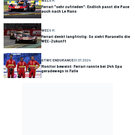
WEC
8 M.
Ferrari "sehr zufrieden": Endlich passt die Pace
auch nach Le Mans
WEC
9 M.
Ferrari denkt langfristig: So sieht Maranello die
WEC-Zukunft
GTWC ENDURANCE
01.07.2024
Monitor beweist: Ferrari rannte bei 24h Spa
geradewegs in Falle