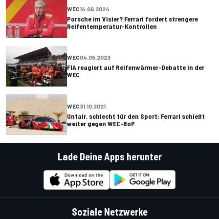
WEC
14.06.2024
Porsche im Visier? Ferrari fordert strengere
Reifentemperatur-Kontrollen
WEC
04.05.2023
FIA reagiert auf Reifenwärmer-Debatte in der
WEC
WEC
31.10.2021
Unfair, schlecht für den Sport: Ferrari schießt
weiter gegen WEC-BoP
Lade Deine Apps herunter
Soziale Netzwerke