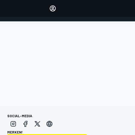
verwalten
Artikel kommentieren
EINLOGGEN
EDITION
DEUTSCHLAND
SOCIAL-MEDIA
MERKEN!