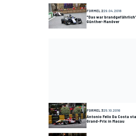
FORMEL 2
29.04.2018
"Das war brandgefährlich"
Günther-Manöver
SPORTWAGEN
FORMEL 3
25.10.2016
Antonio Felix Da Costa st
Grand-Prix in Macau