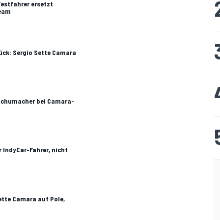
estfahrer ersetzt
Team
ück: Sergio Sette Camara
 Schumacher bei Camara-
r IndyCar-Fahrer, nicht
Sette Camara auf Pole,