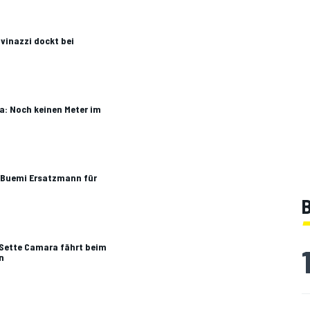
ovinazzi dockt bei
a: Noch keinen Meter im
 Buemi Ersatzmann für
B
 Sette Camara fährt beim
n