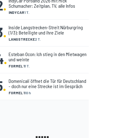
2
.
IndyCar Portland 2026 mit Mick
Schumacher: Zeitplan, TV, alle Infos
INDYCAR
1 T.
3
.
Inside Langstrecken-Streit Nürburgring
(1/3): Beteiligte und ihre Ziele
LANGSTRECKE
2 T.
4
.
Esteban Ocon: Ich stieg in den Mietwagen
und weinte
FORMEL 1
1 T.
5
.
Domenicali öffnet die Tür für Deutschland
- doch nur eine Strecke ist im Gespräch
FORMEL 1
10 h