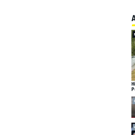
A
H
P