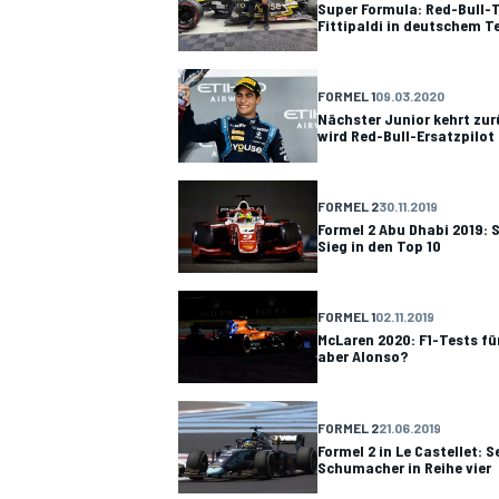
Super Formula: Red-Bull-T
Fittipaldi in deutschem 
FORMEL 1
09.03.2020
Nächster Junior kehrt zur
wird Red-Bull-Ersatzpilot
FORMEL 2
30.11.2019
Formel 2 Abu Dhabi 2019:
Sieg in den Top 10
FORMEL 1
02.11.2019
McLaren 2020: F1-Tests fü
aber Alonso?
FORMEL 2
21.06.2019
Formel 2 in Le Castellet: 
Schumacher in Reihe vier