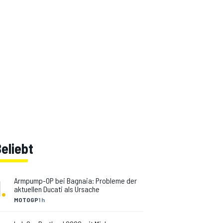
eliebt
1
.
Armpump-OP bei Bagnaia: Probleme der
aktuellen Ducati als Ursache
MOTOGP
1 h