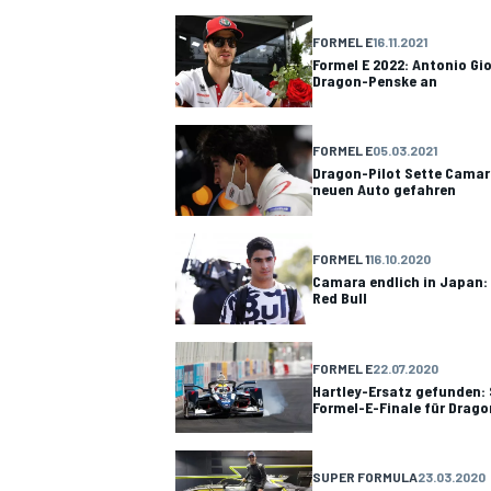
FORMEL E
16.11.2021
Formel E 2022: Antonio Gi
Dragon-Penske an
DTM
FORMEL E
05.03.2021
Dragon-Pilot Sette Camar
neuen Auto gefahren
FORMEL 1
16.10.2020
Camara endlich in Japan:
Red Bull
FORMEL E
22.07.2020
Hartley-Ersatz gefunden:
Formel-E-Finale für Drago
SUPER FORMULA
23.03.2020