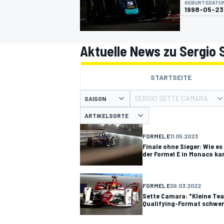
GEBURTSDATU
1998-05-23
Aktuelle News zu Sergio
STARTSEITE
MOTOGP
SERGIO SETTE CAMARA
SAISON
ARTIKELSORTE
FORMEL E
11.05.2023
Finale ohne Sieger: Wie es
der Formel E in Monaco k
FORMEL E
09.03.2022
Sette Camara: "Kleine Te
Qualifying-Format schwer