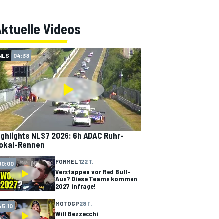
ktuelle Videos
NLS
04:33
ighlights NLS7 2026: 6h ADAC Ruhr-
okal-Rennen
FORMEL 1
22 T.
00:00
Verstappen vor Red Bull-
Aus? Diese Teams kommen
2027 infrage!
MOTOGP
28 T.
45:10
Will Bezzecchi