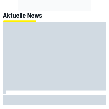
Aktuelle News
Mercedes stellt klar: Haben in der ersten Saisonhälfte
nicht "dominiert"