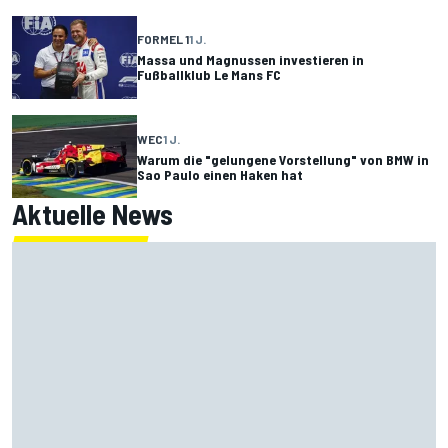
FORMEL 1
1 J.
Massa und Magnussen investieren in
Fußballklub Le Mans FC
WEC
1 J.
Warum die "gelungene Vorstellung" von BMW in
Sao Paulo einen Haken hat
Aktuelle News