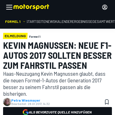
FORMEL 1
STARTSEITE
NEWS
KALENDER
ERGEBNISSE
GESAMTWER
EILMELDUNG
Formel 1
KEVIN MAGNUSSEN: NEUE F1-
AUTOS 2017 SOLLTEN BESSER
ZUM FAHRSTIL PASSEN
Haas-Neuzugang Kevin Magnussen glaubt, dass
die neuen Formel-1-Autos der Generation 2017
besser zu seinem Fahrstil passen als die
bisherigen.
Petra Wiesmayer
Bearbeitet:
28.01.2017, 14:32
ALS BEVORZUGTE QUELLE HINZUFÜGEN