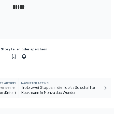
 Story teilen oder speichern
ER ARTIKEL
NÄCHSTER ARTIKEL
e er seinen
Trotz zwei Stopps in die Top 5: So schaffte
en dürfen?
Beckmann in Monza das Wunder