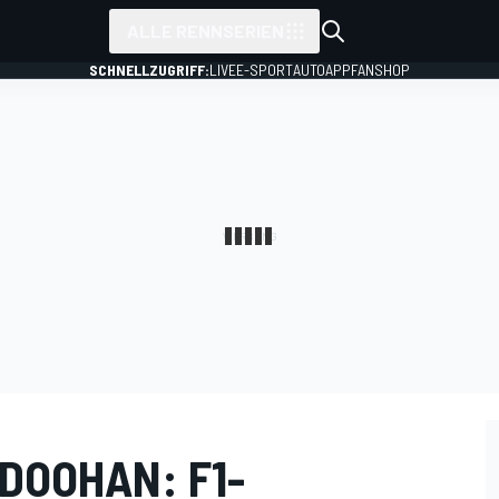
ALLE RENNSERIEN
SCHNELLZUGRIFF:
LIVE
E-SPORT
AUTO
APP
FANSHOP
DOOHAN: F1-