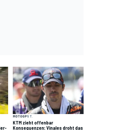
MOTOGP
5 T.
KTM zieht offenbar
ier-
Konsequenzen: Vinales droht das