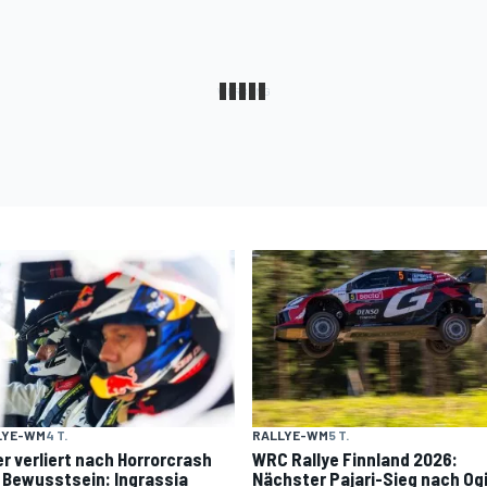
LYE-WM
4 T.
RALLYE-WM
5 T.
er verliert nach Horrorcrash
WRC Rallye Finnland 2026:
 Bewusstsein: Ingrassia
Nächster Pajari-Sieg nach Og