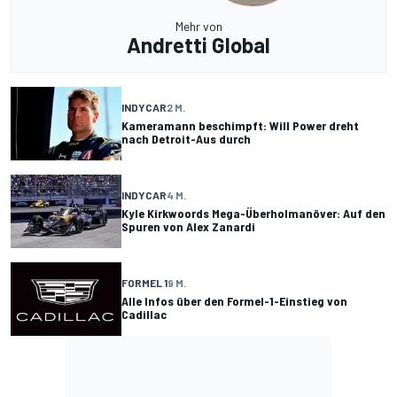
Mehr von
Andretti Global
INDYCAR
2 M.
Kameramann beschimpft: Will Power dreht
nach Detroit-Aus durch
INDYCAR
4 M.
Kyle Kirkwoords Mega-Überholmanöver: Auf den
Spuren von Alex Zanardi
FORMEL 1
9 M.
Alle Infos über den Formel-1-Einstieg von
Cadillac