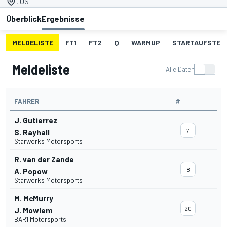
, US
Überblick
Ergebnisse
MELDELISTE
FT1
FT2
Q
WARMUP
STARTAUFSTEL
Meldeliste
Alle Daten
FAHRER
#
J. Gutierrez
7
S. Rayhall
Starworks Motorsports
R. van der Zande
8
A. Popow
Starworks Motorsports
M. McMurry
20
J. Mowlem
BAR1 Motorsports