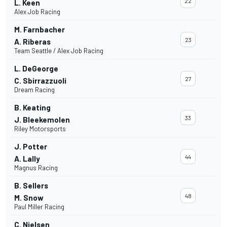
22
L. Keen
Alex Job Racing
M. Farnbacher
23
A. Riberas
Team Seattle / Alex Job Racing
L. DeGeorge
27
C. Sbirrazzuoli
Dream Racing
B. Keating
33
J. Bleekemolen
Riley Motorsports
J. Potter
44
A. Lally
Magnus Racing
B. Sellers
48
M. Snow
Paul Miller Racing
C. Nielsen