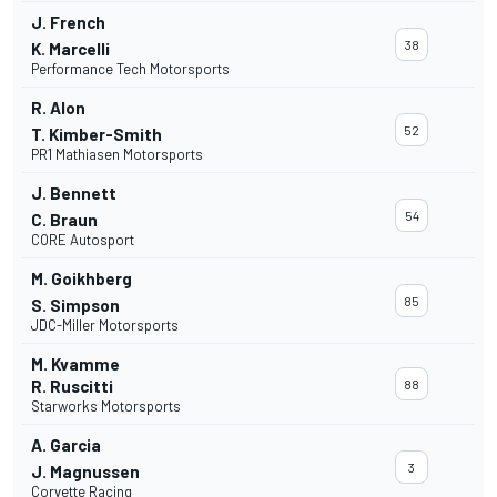
J. French
38
K. Marcelli
Performance Tech Motorsports
R. Alon
52
T. Kimber-Smith
PR1 Mathiasen Motorsports
J. Bennett
54
C. Braun
CORE Autosport
M. Goikhberg
85
S. Simpson
JDC-Miller Motorsports
M. Kvamme
R. Ruscitti
88
Starworks Motorsports
A. Garcia
3
J. Magnussen
Corvette Racing