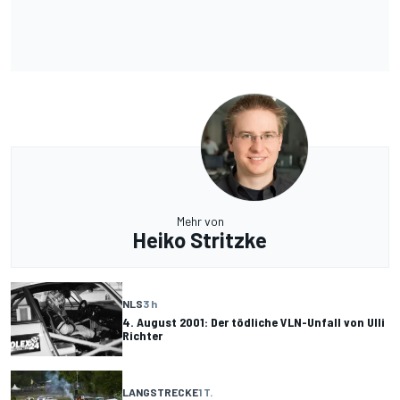
Mehr von
Heiko Stritzke
NLS
3 h
4. August 2001: Der tödliche VLN-Unfall von Ulli
Richter
LANGSTRECKE
1 T.