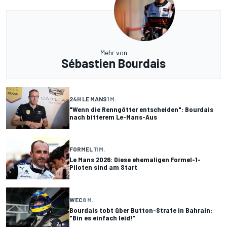
Mehr von
Sébastien Bourdais
24H LE MANS
1 M.
"Wenn die Renngötter entscheiden": Bourdais
nach bitterem Le-Mans-Aus
FORMEL 1
1 M.
Le Mans 2026: Diese ehemaligen Formel-1-
Piloten sind am Start
WEC
8 M.
Bourdais tobt über Button-Strafe in Bahrain:
"Bin es einfach leid!"