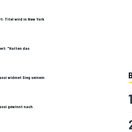
rt: Titel wird in New York
ert: "Hatten das
B
Grassi widmet Sieg seinem
rassi gewinnt nach