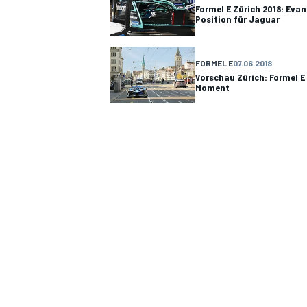
Formel E Zürich 2018: Evan
Position für Jaguar
FORMEL E
07.06.2018
Vorschau Zürich: Formel E
Moment