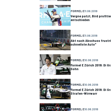
FORMEL E
11.06.2018
Vergne patzt, Bird profitie
entschieden
DTM
FORMEL E
11.06.2018
Abt nach Abschuss frustri
schnellste Auto"
FORMEL E
10.06.2018
Formel E Zürich 2018: Di 
Sohn
FORMEL E
10.06.2018
Formel E Zürich 2018: Di G
Strafen-Wirrwarr
FORMEL E
10.06.2018