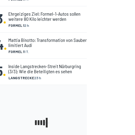
3
.
Ehrgeiziges Ziel: Formel-1-Autos sollen
weitere 80 Kilo leichter werden
FORMEL 1
2 h
4
.
Mattia Binotto: Transformation von Sauber
limitiert Audi
FORMEL 1
1 T.
5
.
Inside Langstrecken-Streit Nürburgring
(3/3): Wie die Beteiligten es sehen
LANGSTRECKE
23 h