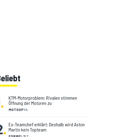
eliebt
1
.
KTM-Motorproblem: Rivalen stimmen
Öffnung der Motoren zu
MOTOGP
1 h
2
.
Ex-Teamchef erklärt: Deshalb wird Aston
Martin kein Topteam
FORMEL 1
1 T.