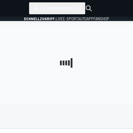
ALLE RENNSERIEN
SCHNELLZUGRIFF:
LIVE
E-SPORT
AUTO
APP
FANSHOP