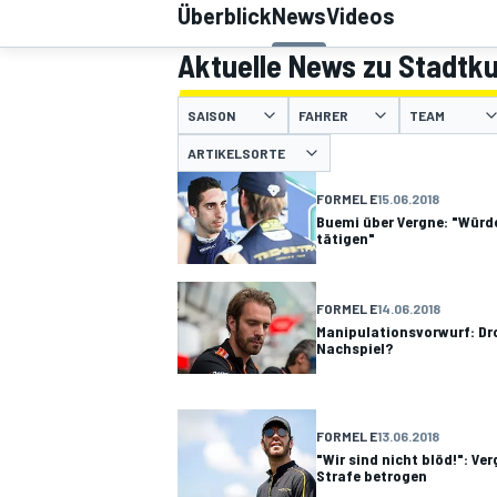
Überblick
News
Videos
Aktuelle News zu Stadtku
SAISON
FAHRER
TEAM
ARTIKELSORTE
FORMEL E
15.06.2018
MOTOGP
Buemi über Vergne: "Würd
tätigen"
FORMEL E
14.06.2018
Manipulationsvorwurf: Dro
Nachspiel?
FORMEL E
13.06.2018
"Wir sind nicht blöd!": Ve
Strafe betrogen