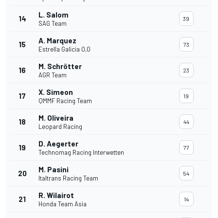
L. Salom
14
39
SAG Team
A. Marquez
15
73
Estrella Galicia 0,0
M. Schrötter
16
23
AGR Team
X. Simeon
17
19
QMMF Racing Team
M. Oliveira
18
44
Leopard Racing
D. Aegerter
19
77
Technomag Racing Interwetten
M. Pasini
20
54
Italtrans Racing Team
R. Wilairot
21
14
Honda Team Asia