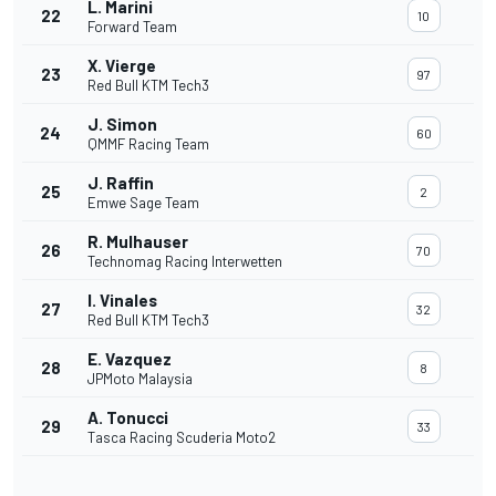
L. Marini
22
10
Forward Team
X. Vierge
23
97
Red Bull KTM Tech3
J. Simon
24
60
QMMF Racing Team
J. Raffin
25
2
Emwe Sage Team
R. Mulhauser
26
70
Technomag Racing Interwetten
I. Vinales
27
32
Red Bull KTM Tech3
E. Vazquez
28
8
JPMoto Malaysia
A. Tonucci
29
33
Tasca Racing Scuderia Moto2