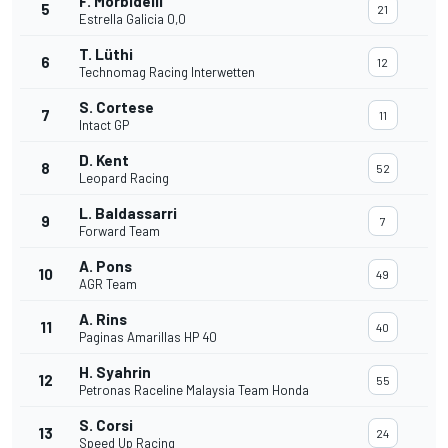
F. Morbidelli
5
21
Estrella Galicia 0,0
T. Lüthi
6
12
Technomag Racing Interwetten
S. Cortese
7
11
Intact GP
D. Kent
8
52
Leopard Racing
L. Baldassarri
9
7
Forward Team
A. Pons
10
49
AGR Team
A. Rins
11
40
Paginas Amarillas HP 40
H. Syahrin
12
55
Petronas Raceline Malaysia Team Honda
S. Corsi
13
24
Speed Up Racing