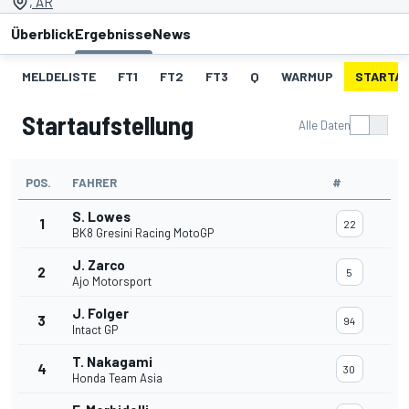
, AR
Überblick
Ergebnisse
News
MELDELISTE
FT1
FT2
FT3
Q
WARMUP
STARTA
Startaufstellung
Alle Daten
POS.
FAHRER
#
S. Lowes
1
22
BK8 Gresini Racing MotoGP
J. Zarco
2
5
Ajo Motorsport
J. Folger
3
94
Intact GP
T. Nakagami
4
30
Honda Team Asia