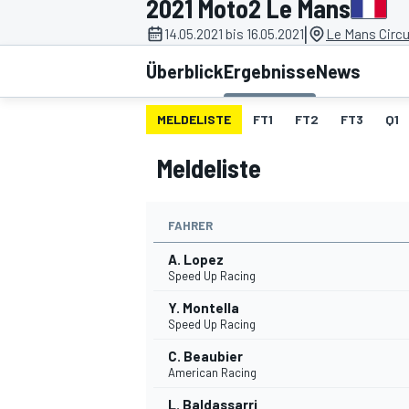
2021 Moto2 Le Mans
|
14.05.2021 bis 16.05.2021
Le Mans Circu
Überblick
Ergebnisse
News
MELDELISTE
FT1
FT2
FT3
Q1
Meldeliste
MOTOGP
FAHRER
A. Lopez
Speed Up Racing
Y. Montella
Speed Up Racing
C. Beaubier
American Racing
L. Baldassarri