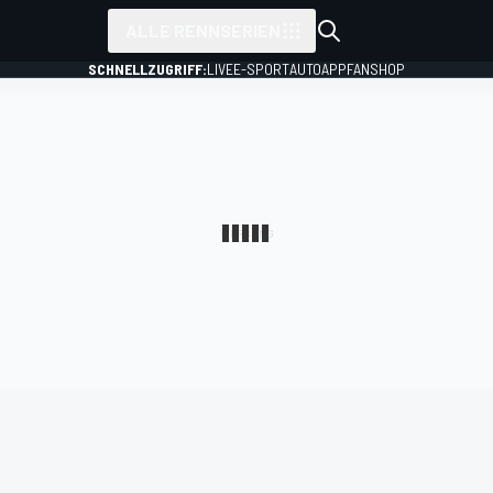
ALLE RENNSERIEN
SCHNELLZUGRIFF:
LIVE
E-SPORT
AUTO
APP
FANSHOP