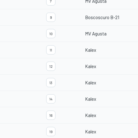
MV Agusta
7
Boscoscuro B-21
9
MV Agusta
10
Kalex
11
Kalex
12
Kalex
13
Kalex
14
Kalex
16
Kalex
19