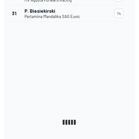
MV Agusta Forward Racing
P. Biesiekirski
31
74
Pertamina Mandalika SAG Euvic