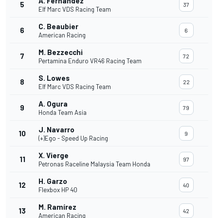
A. Fernandez
5
37
Elf Marc VDS Racing Team
C. Beaubier
6
6
American Racing
M. Bezzecchi
7
72
Pertamina Enduro VR46 Racing Team
S. Lowes
8
22
Elf Marc VDS Racing Team
A. Ogura
9
79
Honda Team Asia
J. Navarro
10
9
(+)Ego - Speed Up Racing
X. Vierge
11
97
Petronas Raceline Malaysia Team Honda
H. Garzo
12
40
Flexbox HP 40
M. Ramírez
13
42
American Racing