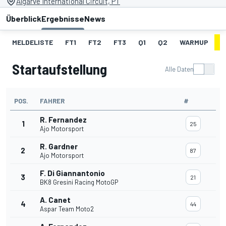
Algarve International Circuit, PT
Überblick
Ergebnisse
News
MELDELISTE
FT1
FT2
FT3
Q1
Q2
WARMUP
S
Startaufstellung
Alle Daten
POS.
FAHRER
#
R. Fernandez
1
25
Ajo Motorsport
R. Gardner
2
87
Ajo Motorsport
F. Di Giannantonio
3
21
BK8 Gresini Racing MotoGP
A. Canet
4
44
Aspar Team Moto2