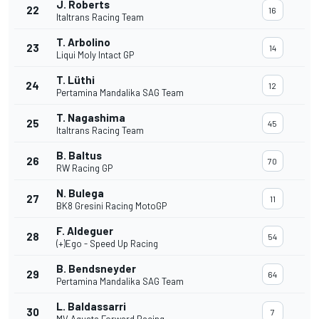
J. Roberts
22
16
Italtrans Racing Team
T. Arbolino
23
14
Liqui Moly Intact GP
T. Lüthi
24
12
Pertamina Mandalika SAG Team
T. Nagashima
25
45
Italtrans Racing Team
B. Baltus
26
70
RW Racing GP
N. Bulega
27
11
BK8 Gresini Racing MotoGP
F. Aldeguer
28
54
(+)Ego - Speed Up Racing
B. Bendsneyder
29
64
Pertamina Mandalika SAG Team
L. Baldassarri
30
7