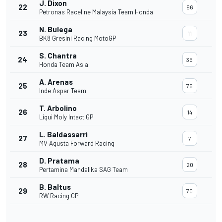
J. Dixon
22
96
Petronas Raceline Malaysia Team Honda
N. Bulega
23
11
BK8 Gresini Racing MotoGP
S. Chantra
24
35
Honda Team Asia
A. Arenas
25
75
Inde Aspar Team
T. Arbolino
26
14
Liqui Moly Intact GP
L. Baldassarri
27
7
MV Agusta Forward Racing
D. Pratama
28
20
Pertamina Mandalika SAG Team
B. Baltus
29
70
RW Racing GP