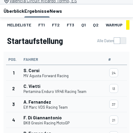
Valencia Circuit Ricardo Tormo, ES
Überblick
Ergebnisse
News
MELDELISTE
FT1
FT2
FT3
Q1
Q2
WARMUP
S
Startaufstellung
Alle Daten
POS.
FAHRER
#
S. Corsi
1
24
MV Agusta Forward Racing
C. Vietti
2
13
Pertamina Enduro VR46 Racing Team
A. Fernandez
3
37
Elf Marc VDS Racing Team
F. Di Giannantonio
4
21
BK8 Gresini Racing MotoGP