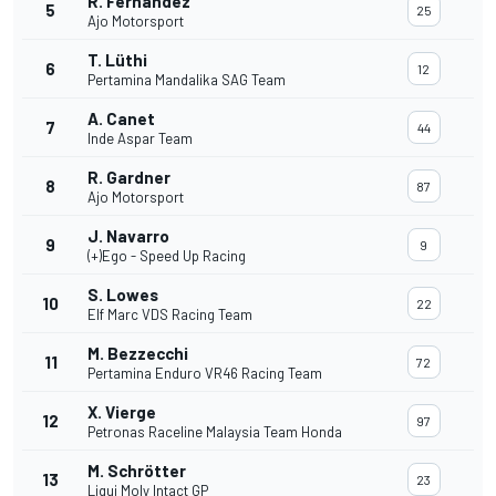
R. Fernandez
5
25
Ajo Motorsport
T. Lüthi
6
12
Pertamina Mandalika SAG Team
A. Canet
7
44
Inde Aspar Team
R. Gardner
8
87
Ajo Motorsport
J. Navarro
9
9
(+)Ego - Speed Up Racing
S. Lowes
10
22
Elf Marc VDS Racing Team
M. Bezzecchi
11
72
Pertamina Enduro VR46 Racing Team
X. Vierge
12
97
Petronas Raceline Malaysia Team Honda
M. Schrötter
13
23
Liqui Moly Intact GP