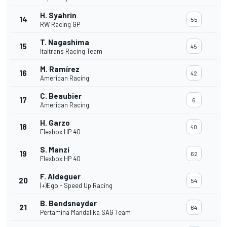
H. Syahrin
14
55
RW Racing GP
T. Nagashima
15
45
Italtrans Racing Team
M. Ramírez
16
42
American Racing
C. Beaubier
17
6
American Racing
H. Garzo
18
40
Flexbox HP 40
S. Manzi
19
62
Flexbox HP 40
F. Aldeguer
20
54
(+)Ego - Speed Up Racing
B. Bendsneyder
21
64
Pertamina Mandalika SAG Team