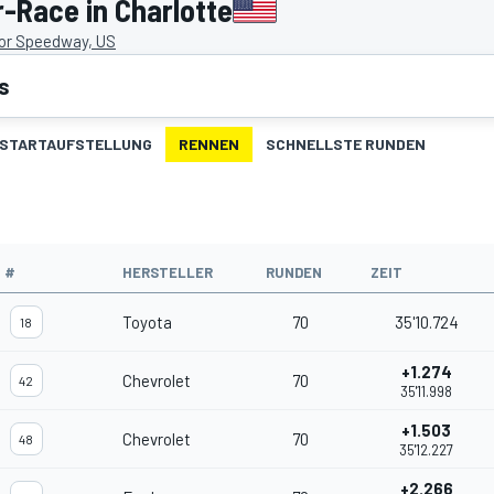
-Race in Charlotte
or Speedway, US
s
STARTAUFSTELLUNG
RENNEN
SCHNELLSTE RUNDEN
#
HERSTELLER
RUNDEN
ZEIT
Toyota
70
35'10.724
18
+1.274
Chevrolet
70
42
35'11.998
+1.503
Chevrolet
70
48
35'12.227
+2.266