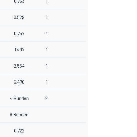
0.763
1
0.529
1
0.757
1
1.497
1
2.564
1
6.470
1
4 Runden
2
6 Runden
0.722