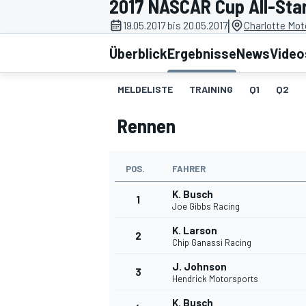
2017 NASCAR Cup All-Star
|
19.05.2017 bis 20.05.2017
Charlotte Mot
Überblick
Ergebnisse
News
Video
MELDELISTE
TRAINING
Q1
Q2
Rennen
MOTOGP
POS.
FAHRER
K. Busch
1
Joe Gibbs Racing
K. Larson
2
Chip Ganassi Racing
J. Johnson
3
Hendrick Motorsports
K. Busch