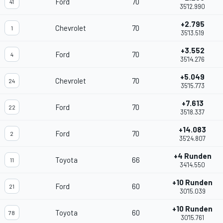
Ford
70
41
35'12.990
+2.795
Chevrolet
70
1
35'13.519
+3.552
Ford
70
4
35'14.276
+5.049
Chevrolet
70
24
35'15.773
+7.613
Ford
70
22
35'18.337
+14.083
Ford
70
2
35'24.807
+4 Runden
Toyota
66
11
34'14.550
+10 Runden
Ford
60
21
30'15.039
+10 Runden
Toyota
60
78
30'15.761