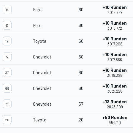
+10 Runden
Ford
60
14
30'15.857
+10 Runden
Ford
60
17
30'16.772
+10 Runden
Toyota
60
19
30'17.208
+10 Runden
Chevrolet
60
5
30'17.866
+10 Runden
Chevrolet
60
37
30'18.398
+10 Runden
Chevrolet
60
88
30'21.228
+13 Runden
Chevrolet
57
31
28'43.609
+50 Runden
Toyota
20
20
9'54.110