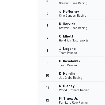
4
Stewart-Haas Racing
J. McMurray
5
Chip Ganassi Racing
K. Harvick
6
Stewart-Haas Racing
DTM
C. Elliott
7
Hendrick Motorsports
J. Logano
8
Team Penske
B. Keselowski
9
Team Penske
D. Hamlin
10
Joe Gibbs Racing
R. Blaney
11
Wood Brothers Racing
M. Truex Jr.
12
Furniture Row Racing