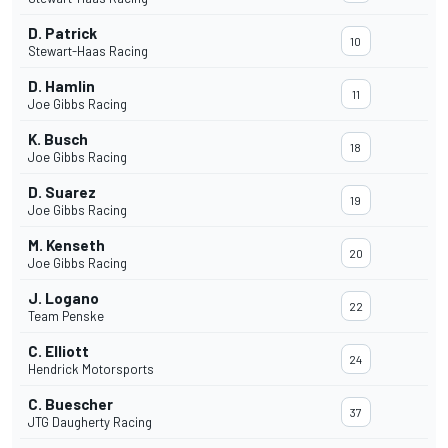
D. Patrick
10
Stewart-Haas Racing
D. Hamlin
11
Joe Gibbs Racing
K. Busch
18
Joe Gibbs Racing
D. Suarez
19
Joe Gibbs Racing
M. Kenseth
20
Joe Gibbs Racing
J. Logano
22
Team Penske
C. Elliott
24
Hendrick Motorsports
C. Buescher
37
JTG Daugherty Racing