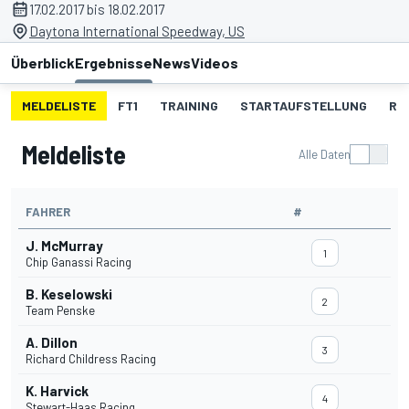
17.02.2017 bis 18.02.2017
Daytona International Speedway, US
Überblick
Ergebnisse
News
Videos
MELDELISTE
FT1
TRAINING
STARTAUFSTELLUNG
RE
Meldeliste
Alle Daten
FAHRER
#
J. McMurray
1
Chip Ganassi Racing
B. Keselowski
2
Team Penske
A. Dillon
3
Richard Childress Racing
K. Harvick
4
Stewart-Haas Racing