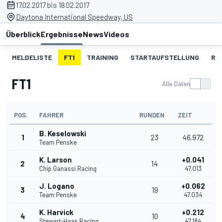
17.02.2017 bis 18.02.2017
Daytona International Speedway, US
Überblick
Ergebnisse
News
Videos
MELDELISTE
FT1
TRAINING
STARTAUFSTELLUNG
RE
FT1
Alle Daten
POS.
FAHRER
RUNDEN
ZEIT
B. Keselowski
1
23
46.972
Team Penske
K. Larson
+0.041
2
14
Chip Ganassi Racing
47.013
J. Logano
+0.062
3
19
Team Penske
47.034
K. Harvick
+0.212
4
10
Stewart-Haas Racing
47.184