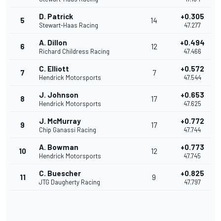
D. Patrick
+0.305
5
14
Stewart-Haas Racing
47.277
A. Dillon
+0.494
6
12
Richard Childress Racing
47.466
C. Elliott
+0.572
7
7
Hendrick Motorsports
47.544
J. Johnson
+0.653
8
17
Hendrick Motorsports
47.625
J. McMurray
+0.772
9
17
Chip Ganassi Racing
47.744
A. Bowman
+0.773
10
12
Hendrick Motorsports
47.745
C. Buescher
+0.825
11
9
JTG Daugherty Racing
47.797