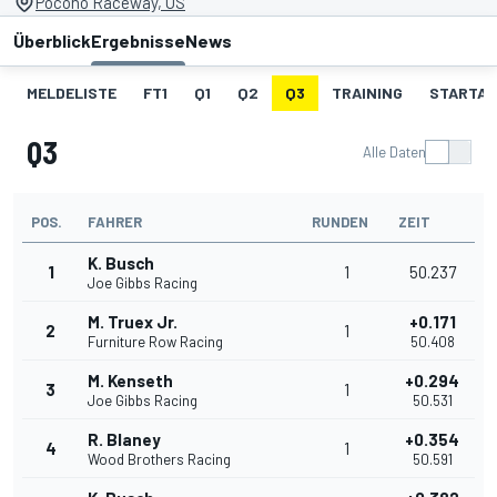
Pocono Raceway, US
Überblick
Ergebnisse
News
MELDELISTE
FT1
Q1
Q2
Q3
TRAINING
STARTAU
Q3
Alle Daten
POS.
FAHRER
RUNDEN
ZEIT
K. Busch
1
1
50.237
Joe Gibbs Racing
M. Truex Jr.
+0.171
2
1
Furniture Row Racing
50.408
M. Kenseth
+0.294
3
1
Joe Gibbs Racing
50.531
R. Blaney
+0.354
4
1
Wood Brothers Racing
50.591