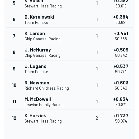
K. Busch
+0.382
5
1
Stewart-Haas Racing
50.619
B. Keselowski
+0.384
6
1
Team Penske
50.621
K. Larson
+0.451
7
1
Chip Ganassi Racing
50.688
J. McMurray
+0.505
8
1
Chip Ganassi Racing
50.742
J. Logano
+0.537
9
1
Team Penske
50.774
R. Newman
+0.603
10
1
Richard Childress Racing
50.840
M. McDowell
+0.634
11
1
Leavine Family Racing
50.871
K. Harvick
+0.737
12
2
Stewart-Haas Racing
50.974