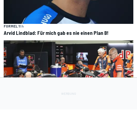
FORMEL 1
1 h
Arvid Lindblad: Für mich gab es nie einen Plan B!
MOTOGP
1 h
KTM-Motorproblem: Rivalen stimmen Öffnung der Motoren