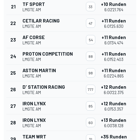
TF SPORT
+10 Runden
21
33
LMGTE AM
6:02'21.764
CETILAR RACING
+11 Runden
22
47
LMGTE AM
6:01'25.630
AF CORSE
+11 Runden
23
54
LMGTE AM
6:01'34.474
PROTON COMPETITION
+11 Runden
24
88
LMGTE AM
6:01'52.403
ASTON MARTIN
+11 Runden
25
98
LMGTE AM
6:02'24.865
D' STATION RACING
+12 Runden
26
777
LMGTE AM
6:00'22.375
IRON LYNX
+12 Runden
27
85
LMGTE AM
6:01'53.357
IRON LYNX
+13 Runden
28
60
LMGTE AM
6:00'38.128
TEAM WRT
+35 Runden
29
31