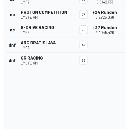
LMP2
6:01'42.133
PROTON COMPETITION
+24 Runden
nc
77
LMGTE AM
5:29'25.036
G-DRIVE RACING
+37 Runden
nc
26
LMP2
4:40'45.426
ARC BRATISLAVA
dnf
44
LMP2
GR RACING
dnf
86
LMGTE AM