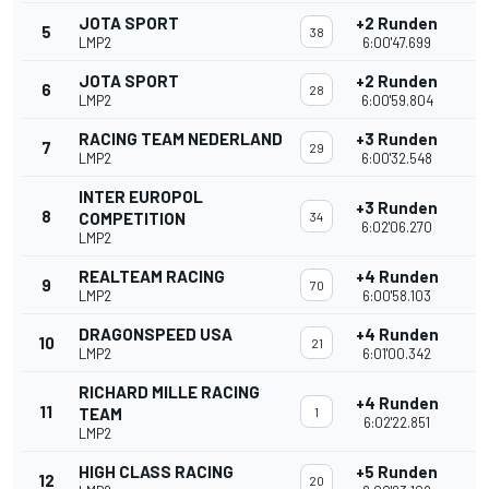
JOTA SPORT
+2 Runden
5
38
LMP2
6:00'47.699
JOTA SPORT
+2 Runden
6
28
LMP2
6:00'59.804
RACING TEAM NEDERLAND
+3 Runden
7
29
LMP2
6:00'32.548
INTER EUROPOL
+3 Runden
8
COMPETITION
34
6:02'06.270
LMP2
REALTEAM RACING
+4 Runden
9
70
LMP2
6:00'58.103
DRAGONSPEED USA
+4 Runden
10
21
LMP2
6:01'00.342
RICHARD MILLE RACING
+4 Runden
11
TEAM
1
6:02'22.851
LMP2
HIGH CLASS RACING
+5 Runden
12
20