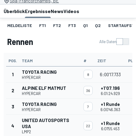
Spa-Francorchamps, BE
Überblick
Ergebnisse
News
Videos
MELDELISTE
FT1
FT2
FT3
Q1
Q2
STARTAUFST
Rennen
Alle Daten
POS.
TEAM
#
ZEIT
PUN
TOYOTA RACING
1
6:00'17.733
2
8
HYPERCAR
ALPINE ELF MATMUT
+1'07.196
2
1
36
HYPERCAR
6:01:24.929
TOYOTA RACING
+1 Runde
3
1
7
HYPERCAR
6:00'46.363
UNITED AUTOSPORTS
+1 Runde
4
USA
22
6:01'55.453
LMP2