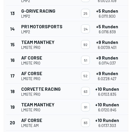
LMP2
6:00'23.109
G-DRIVE RACING
+5 Runden
13
25
LMP2
6:01'11.900
PR1 MOTORSPORTS
+5 Runden
14
24
LMP2
6:01'16.839
TEAM MANTHEY
+9 Runden
15
92
LMGTE PRO
6:00'39.401
AF CORSE
+9 Runden
16
51
LMGTE PRO
6:01'14.037
AF CORSE
+9 Runden
17
52
LMGTE PRO
6:02'28.427
CORVETTE RACING
+10 Runden
18
63
LMGTE PRO
6:01'03.835
TEAM MANTHEY
+10 Runden
19
91
LMGTE PRO
6:01'20.845
AF CORSE
+10 Runden
20
83
LMGTE AM
6:01'37.303